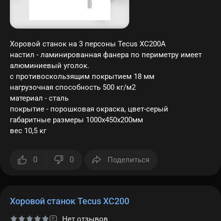
Заб
пар
Хоровой станок на 3 персоны Tecus ХС200A
Регис
настил - ламинированная фанера по периметру имеет
алюминиевый уголок.
с противоскользящим покрытием 18 мм
нагрузочная способность 500 кг/м2
материал - сталь
покрытие - порошковая окраска, цвет-серый
габаритные размеры 1000х450х200мм
вес 10,5 кг
0
0
Поделиться
Хоровой станок Tecus ХС200
Нет отзывов