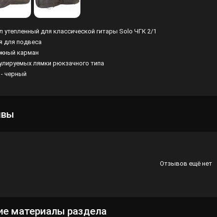
Лампы
л утепленный для классической гитары Solo ЧГК 2/1
Светофильтры
я для подвеса
Стробоскопы
жный карман
гулируемых лямки рюкзачного типа
Зенитные прожекторы
 - черный
ывы
Отзывов ещё нет
ие материалы раздела