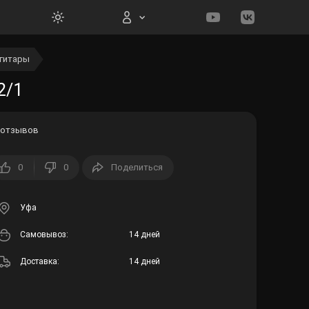
 гитары
Вход на сайт
2/1
 отзывов
0
0
Поделиться
Войти
Забыли пароль?
Уфа
Cамовывоз:
14 дней
Регистрация
Доставка:
14 дней