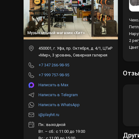
Чехо
Петл
Музыкальный магазин «Хит»
Нару
2 ре
Цвет
450001
, г.
Уфа
,
пр. Октября, д. 4/1, ЦТиР
«Мир», 3 уровень, Северная галерея
+7 347 266-98-95
Отз
+7 999 757-98-95
Написать в Max
Написать в Telegram
Написать в WhatsApp
i@playhit.ru
Пн.: выходной
Вт. – сб.: с 11:00 до 19:00
Друг
Вс.: с 11:00 до 15:00