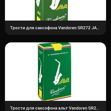
Трости для саксофона Vandoren SR272 JAVA
Трости для саксофона альт Vandoren SR2625 Java №2,5 10 шт/уп