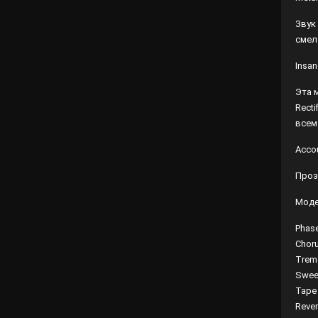
Звук
смел
Insan
Эта 
Rect
всем
Acco
Проз
Моде
Phas
Choru
Trem
Swee
Tape
Reve