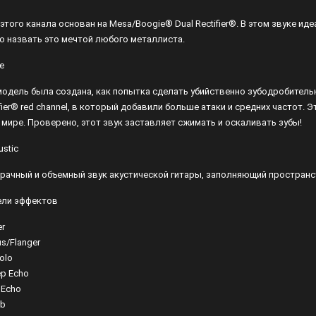
 этого канала основан на Mesa/Boogie® Dual Rectifier®. В этом звуке и
о назвать это мечтой любого металлиста.
e
модель была создана, как попытка сделать убийственно зубодробительн
ifier® red channel, в который добавили больше атаки и средних частот.
 мире. Проверено, этот звук заставляет сжимать и оскаливать зубы!
ustic
рачный и объемный звук акустической гитары, заполняющий пространс
ли эффектов
er
s/Flanger
olo
p Echo
 Echo
rb