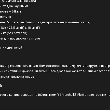
 инструментальный вход
 выход на наушники
ость – 6 Ватт
 динамик
ие : 6 х батарей С или от адаптера питания (комплектуется)
 (Ш) x 25.5 см (В) x 18 см (Г)
.2 кг (без батарей)
нь для переноски на плече
ли усилителей
ав эту модель усилителя, Вам остается только чуточку покрутить наст
ый или теплый джазовый звуки. Весь диапазон частот в Вашем распоряж
анская впадина, низов.
ch
 этого канала основан на100 ваттном ‘68 Marshall® Plexi с некоторым