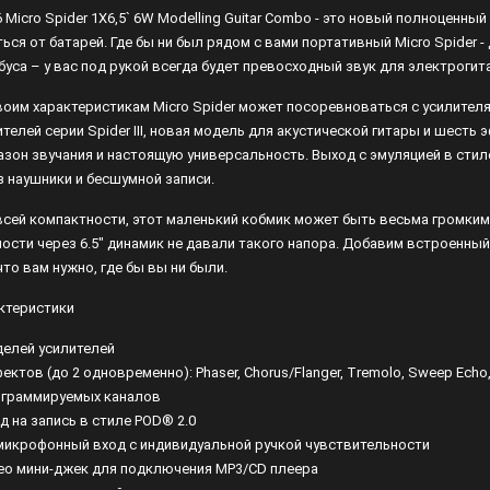
 6 Micro Spider 1X6,5` 6W Modelling Guitar Combo - это новый полноценн
Лампы
ться от батарей. Где бы ни был рядом с вами портативный Micro Spider -
буса – у вас под рукой всегда будет превосходный звук для электрогит
Светофильтры
воим характеристикам Micro Spider может посоревноваться с усилите
Стробоскопы
ителей серии Spider III, новая модель для акустической гитары и шесть 
азон звучания и настоящую универсальность. Выход с эмуляцией в стиле
Зенитные прожекторы
з наушники и бесшумной записи.
всей компактности, этот маленький кобмик может быть весьма громким
ости через 6.5" динамик не давали такого напора. Добавим встроенный 
что вам нужно, где бы вы ни были.
ктеристики
делей усилителей
ектов (до 2 одновременно): Phaser, Chorus/Flanger, Tremolo, Sweep Echo,
ограммируемых каналов
д на запись в стиле POD® 2.0
 микрофонный вход с индивидуальной ручкой чувствительности
ео мини-джек для подключения MP3/CD плеера