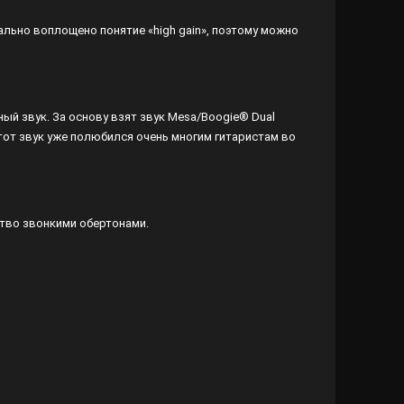
деально воплощено понятие «high gain», поэтому можно
ый звук. За основу взят звук Mesa/Boogie® Dual
 Этот звук уже полюбился очень многим гитаристам во
тво звонкими обертонами.