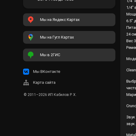
1/4"
1/4"
Мощн
Мы на Яндекс Картах
6.5”
Питан
24 см
Мы на Гугл Картах
Вес 3
Реме
Мы в 2ГИС
Моде
Clean
Мы ВКонтакте
Выбр
Карта сайта
чист
Мари
© 2011–2026
ИП Кабилов Р. Х.
Crun
Звук
звук.
Metal