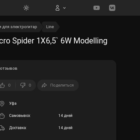
 для электрогитар
Line
Вход на сайт
o Spider 1X6,5` 6W Modelling
 отзывов
Войти
0
0
Поделиться
Забыли пароль?
Уфа
Регистрация
Cамовывоз:
14 дней
Доставка:
14 дней