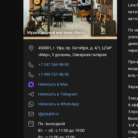
Line
пита
авто
По с
Музыкальный магазин «Хит»
усил
диап
450001
, г.
Уфа
,
пр. Октября, д. 4/1, ЦТиР
чере
«Мир», 3 уровень, Северная галерея
При 
+7 347 266-98-95
мощн
+7 999 757-98-95
все, 
Написать в Max
Хара
Написать в Telegram
5 мо
Написать в WhatsApp
6 эфф
5 пр
i@playhit.ru
Выхо
Пн.: выходной
1/4"
Вт. – сб.: с 11:00 до 19:00
Стер
Вс.: с 11:00 до 15:00