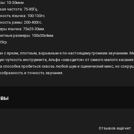
ры: 10-30мкм.
ая частота: 75-85Гц.
Лампы
кость язычка: 100-130гс.
Светофильтры
кость рамы: 200-400гс.
еры язычка: 75x25-30мм.
Стробоскопы
ритные размеры: 100x30x4мм.
35гр.
Зенитные прожекторы
ан с ярким, плотным, взрывным и по-настоящему громким звучанием. 
ую чуткость инструмента, Альфа «заводится» от самого малого касания
а способна пробиться сквозь любой шум и сценический микс, но сокру
ообразность и точность звучания.
ывы
Отзывов ещё нет