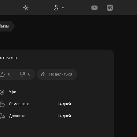
убызы
Вход на сайт
 отзывов
0
0
Поделиться
Войти
Забыли пароль?
Уфа
Cамовывоз:
14 дней
Регистрация
Доставка:
14 дней