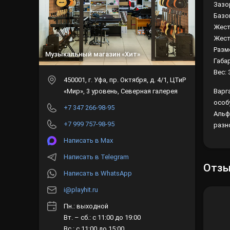
Зазо
Базов
Жест
Жест
Разм
Музыкальный магазин «Хит»
Габа
Вес: 
450001
, г.
Уфа
,
пр. Октября, д. 4/1, ЦТиР
«Мир», 3 уровень, Северная галерея
Варг
особ
+7 347 266-98-95
Альф
+7 999 757-98-95
разн
Написать в Max
Написать в Telegram
Отз
Написать в WhatsApp
i@playhit.ru
Пн.: выходной
Вт. – сб.: с 11:00 до 19:00
Вс.: с 11:00 до 15:00