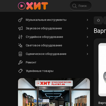
Начните
Музыкальные инструменты
вводить
текст.
Звуковое оборудование
Вар
Студийное оборудование
Световое оборудование
Сценическое оборудование
Ремонт
Уценённые товары
Варг