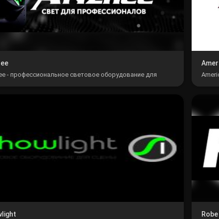
hee
Amer
ee - профессиональное световое оборудование для
Ameri
ертных , театральных и танцевальных площадок
эффек
light
Robe