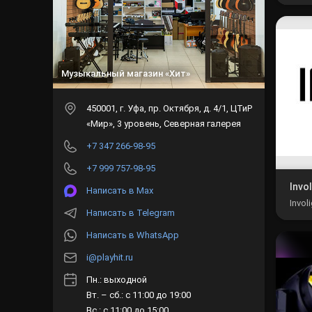
в де
невы
Музыкальный магазин «Хит»
450001
, г.
Уфа
,
пр. Октября, д. 4/1, ЦТиР
«Мир», 3 уровень, Северная галерея
+7 347 266-98-95
+7 999 757-98-95
Invol
Написать в Max
Invol
Написать в Telegram
проф
аксе
Написать в WhatsApp
i@playhit.ru
Пн.: выходной
Вт. – сб.: с 11:00 до 19:00
Вс.: с 11:00 до 15:00