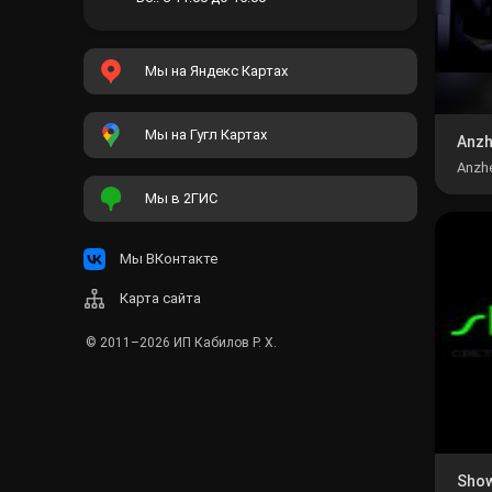
Мы на Яндекс Картах
Мы на Гугл Картах
Anz
Anzh
конц
Мы в 2ГИС
Мы ВКонтакте
Карта сайта
© 2011–2026
ИП Кабилов Р. Х.
Show