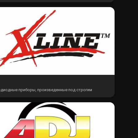
рченджеры и моторизированные световые головы
чной мощности, а также линейка...
диодные приборы, произведенные под строгим
олем качества! Это статичные и поворотные приборы
чной мощности и функционала, а...