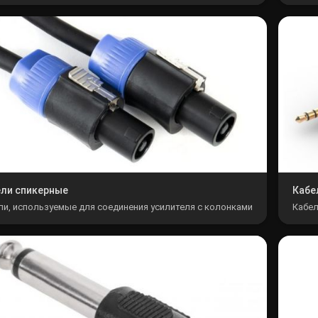
Лампы
Светофильтры
Стробоскопы
Зенитные прожекторы
ли спикерные
Кабе
ли, используемые для соединения усилителя с колонками
Кабел