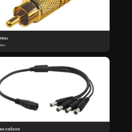
емы
ёмы
ие кабели