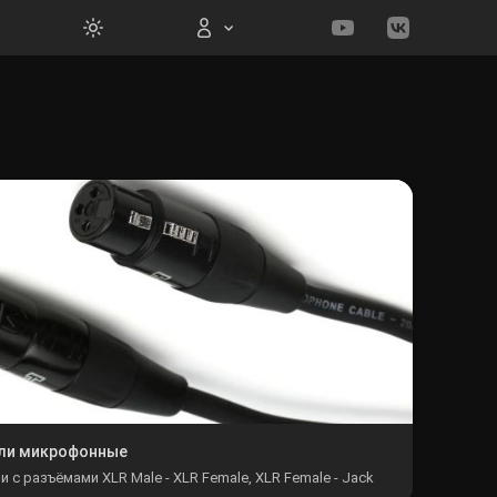
Вход на сайт
Войти
Забыли пароль?
Регистрация
ли микрофонные
и с разъёмами XLR Male - XLR Female, XLR Female - Jack