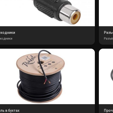
еходники
Разъ
ходники
Разъ
ль в бухтах
Проч