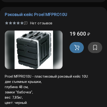
пар
Рэковый кейс Proel MFPRO10U
Регис
Нет отзывов
19 600
₽
Proel MFPRO10U - пластиковый рэковый кейс 10U:
две съемные крышки,
глубина 48 см,
замки "бабочка",
вес: 7,85кг,
цвет: черный.