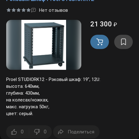
Нет отзывов
21 300
₽
Proel STUDIORK12 - Рэковый шкаф: 19", 12U:
высота: 640мм,
глубина: 430мм,
на колесах/ножках,
макс. нагрузка 50кг,
цвет: серый.
0
0
Поделиться
Заб