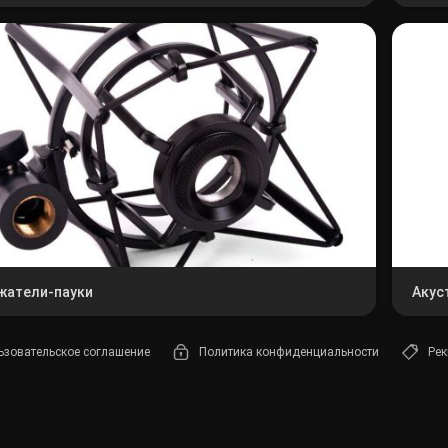
Лампы
Светофильтры
Стробоскопы
Зенитные прожекторы
жатели-пауки
Акус
ьзовательское соглашение
Политика конфиденциальности
Рек