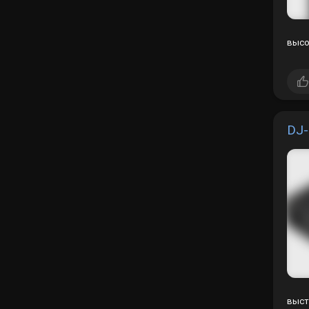
высо
DJ-
выст