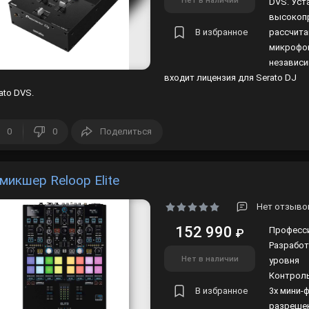
Нет в наличии
DVS. Уст
высокоп
В избранное
рассчита
микрофон
независи
входит лицензия для Serato DJ
ato DVS.
0
0
Поделиться
микшер Reloop Elite
Нет отзыво
152 990
Професси
₽
Разработ
Нет в наличии
уровня
Контроль
В избранное
3x мини-
разреше