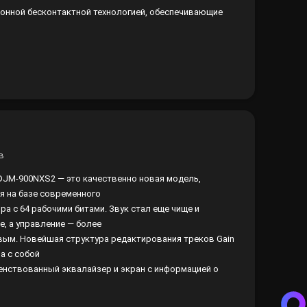
онной бесконтактной технологией, обеспечивающие
в
DJM-900NXS2 — это качественно новая модель,
я на базе современного
ра с 64 рабочими битами. Звук стал еще чище и
е, а управление — более
ым. Новейшая структура редактирования треков Gain
а с собой
нствованный эквалайзер и экран с информацией о