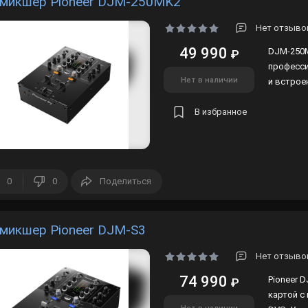
микшер Pioneer DJM-250MK2
Нет отзыво
49 990
DJM-250M
₽
професс
Нет в наличии
и встрое
В избранное
0
0
Поделиться
микшер Pioneer DJM-S3
Нет отзыво
74 990
Pioneer 
₽
картой с