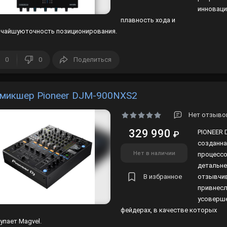
инноваци
плавность хода и
чайшуюточность позиционирования.
0
0
Поделиться
микшер Pioneer DJM-900NXS2
Нет отзыво
329 990
PIONEER 
₽
созданна
Нет в наличии
процессо
детальне
В избранное
отзывчив
привнесл
усоверше
фейдерах, в качестве которых
упает Magvel.