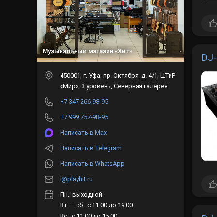
Музыкальный магазин «Хит»
DJ-
450001
, г.
Уфа
,
пр. Октября, д. 4/1, ЦТиР
«Мир», 3 уровень, Северная галерея
+7 347 266-98-95
+7 999 757-98-95
Написать в Max
Написать в Telegram
Написать в WhatsApp
i@playhit.ru
Пн.: выходной
Вт. – сб.: с 11:00 до 19:00
Вс.: с 11:00 до 15:00