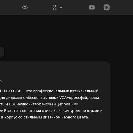
Вход на сайт
Войти
в
Забыли пароль?
r DJX900USB — это профессиональный пятиканальный
ля диджеев с «бесконтактным» VCA–кроссфейдером,
Регистрация
утым USB-аудиоинтерфейсом и цифровыми
и.Все это в сочетании с очень низким уровнем шумов и
 в корпус со стильным дизайном черного цвета.