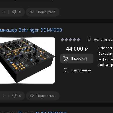
Лампы
0
0
Поделиться
Светофильтры
Стробоскопы
микшер Behringer DDM4000
Зенитные прожекторы
Нет отзыво
44 000
Behringe
₽
5 входны
В корзину
эффектов
сабвуфер
В избранное
0
0
Поделиться