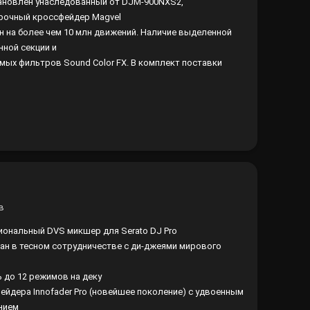
ановлен унаследованный от DJM-900NXS2,
рочный кроссфейдер Magvel
н на более чем 10 млн движений. Наличие выделенной
ной секции и
мых фильтров Sound Color FX. В комплект поставки
в
ональный DVS микшер для Serato DJ Pro
ан в тесном сотрудничестве с ди-джеями мирового
 до 12 режимов на деку
фейдера Innofader Pro (новейшее поколение) с удвоенным
нием