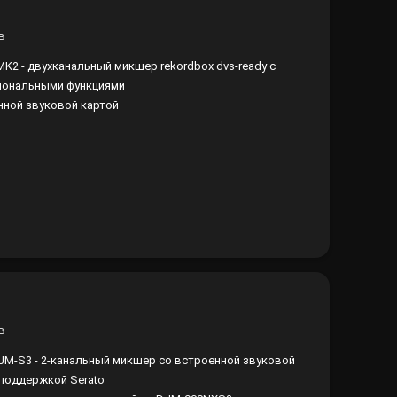
в
K2 - двухканальный микшер rekordbox dvs-ready с
иональными функциями
нной звуковой картой
в
DJM-S3 - 2-канальный микшер со встроенной звуковой
 поддержкой Serato