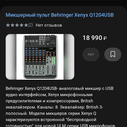
Микшерный пульт Behringer Xenyx Q1204USB
Нет отзывов
18 990
₽
Нет
Behringer Xenyx Q1204USB- аналоговый микшер с USB
аудио интерфейсом, Xenyx микрофонными
предусилителеми и компрессорами, British
эквалайзером. Каналы: 8. Эквалайзер: British 3-
полосный. Модели микшеров серии Xenyx Q
характеризуются встроенной "беспроводной
готовностью" для новой ULM серии USB микрофонов,