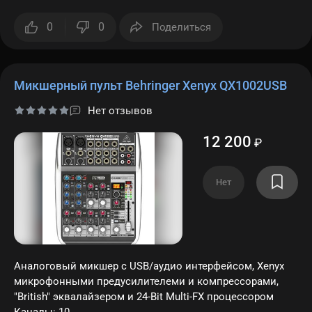
Заб
0
0
Поделиться
пар
Регис
Микшерный пульт Behringer Xenyx QX1002USB
Нет отзывов
12 200
₽
Нет
Аналоговый микшер с USB/аудио интерфейсом, Xenyx
микрофонными предусилителеми и компрессорами,
"British" эквалайзером и 24-Bit Multi-FX процессором