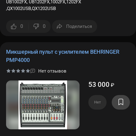
UB1002FX, UB1202FX,1002FX,1202FX
,QX1002USB,QX1202USB
0
0
Поделиться
Микшерный пульт с усилителем BEHRINGER
PMP4000
Нет отзывов
53 000
₽
Нет