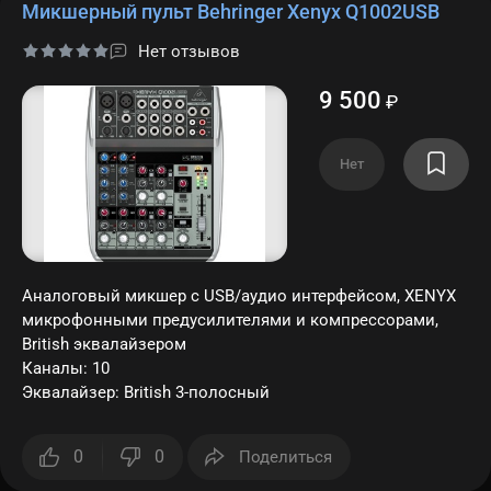
Микшерный пульт Behringer Xenyx Q1002USB
Нет отзывов
9 500
₽
Нет
Аналоговый микшер с USB/аудио интерфейсом, XENYX
микрофонными предусилителями и компрессорами,
British эквалайзером
Каналы: 10
Эквалайзер: British 3-полосный
0
0
Поделиться