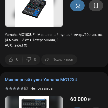
Yamaha MG10XUF - Микшерный пульт, 4 микр./10 лин. вх.
(4 моно + 3 ст.), 1стереошина, 1
AUX, (вкл.FX)
0
0
Поделиться
Микшерный пульт Yamaha MG12XU
Нет отзывов
60 000
₽