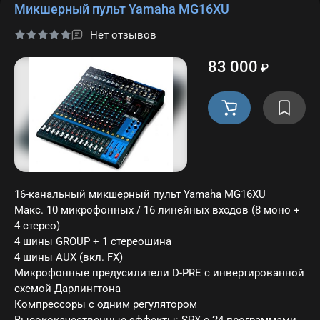
Микшерный пульт Yamaha MG16XU
Заб
Нет отзывов
пар
83 000
₽
Регис
16-канальный микшерный пульт Yamaha MG16XU
Макс. 10 микрофонных / 16 линейных входов (8 моно +
4 стерео)
4 шины GROUP + 1 стереошина
4 шины AUX (вкл. FX)
Микрофонные предусилители D-PRE с инвертированной
схемой Дарлингтона
Компрессоры с одним регулятором