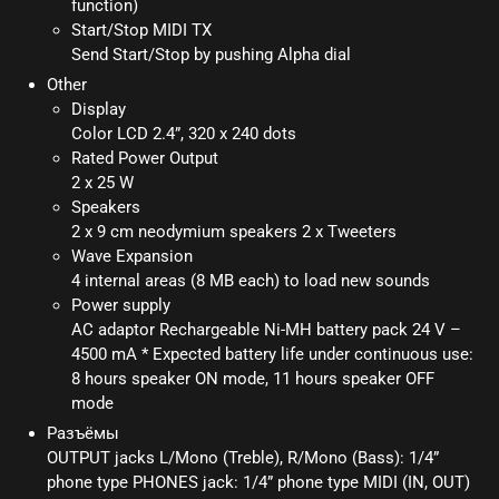
function)
Start/Stop MIDI TX
Send Start/Stop by pushing Alpha dial
Other
Display
Color LCD 2.4”, 320 x 240 dots
Rated Power Output
2 x 25 W
Speakers
2 x 9 cm neodymium speakers 2 x Tweeters
Wave Expansion
4 internal areas (8 MB each) to load new sounds
Power supply
AC adaptor Rechargeable Ni-MH battery pack 24 V –
4500 mA * Expected battery life under continuous use:
8 hours speaker ON mode, 11 hours speaker OFF
mode
Разъёмы
OUTPUT jacks L/Mono (Treble), R/Mono (Bass): 1/4”
phone type PHONES jack: 1/4” phone type MIDI (IN, OUT)