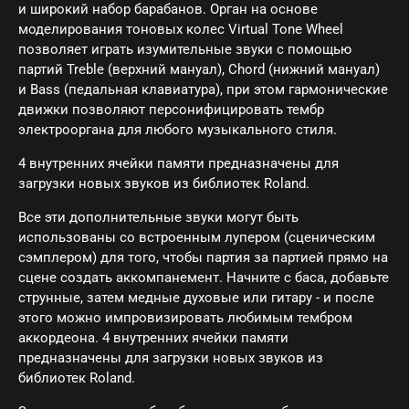
и широкий набор барабанов. Орган на основе
Заб
моделирования тоновых колес Virtual Tone Wheel
пар
позволяет играть изумительные звуки с помощью
партий Treble (верхний мануал), Chord (нижний мануал)
и Bass (педальная клавиатура), при этом гармонические
Регис
движки позволяют персонифицировать тембр
электрооргана для любого музыкального стиля.
4 внутренних ячейки памяти предназначены для
загрузки новых звуков из библиотек Roland.
Все эти дополнительные звуки могут быть
использованы со встроенным лупером (сценическим
сэмплером) для того, чтобы партия за партией прямо на
сцене создать аккомпанемент. Начните с баса, добавьте
струнные, затем медные духовые или гитару - и после
этого можно импровизировать любимым тембром
аккордеона. 4 внутренних ячейки памяти
предназначены для загрузки новых звуков из
библиотек Roland.