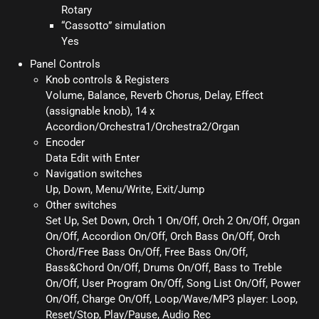
Rotary
“Cassotto” simulation
Yes
Panel Controls
Knob controls & Registers
Volume, Balance, Reverb Chorus, Delay, Effect
(assignable knob), 14 x
Accordion/Orchestra1/Orchestra2/Organ
Encoder
Data Edit with Enter
Navigation switches
Up, Down, Menu/Write, Exit/Jump
Other switches
Set Up, Set Down, Orch 1 On/Off, Orch 2 On/Off, Organ
On/Off, Accordion On/Off, Orch Bass On/Off, Orch
Chord/Free Bass On/Off, Free Bass On/Off,
Bass&Chord On/Off, Drums On/Off, Bass to Treble
On/Off, User Program On/Off, Song List On/Off, Power
On/Off, Charge On/Off, Loop/Wave/MP3 player: Loop,
Reset/Stop, Play/Pause, Audio Rec