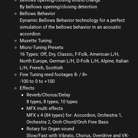
Bellows opening/closing sound change
By bellows opening/closing detection
Bellows Behavior
Dynamic Bellows Behavior technology for a perfect
simulation of the bellows behavior in an acoustic
accordion
Musette Tuning
Micro-Tuning Presets
16 Types: Off, Dry, Classic, F-Folk, American L/H,
North Europe, German L/H, D-Folk L/H, Alpine, Italian
L/H, French, Scottish
Fine Tuning reed footages 8- / 8+
-100 to 0 to +100
Effects
Reverb/Chorus/Delay
8 types, 8 types, 10 types
MFX multi effects
MFX x 4 (84 types) for: Accordion, Orchestra 1,
Orchestra 2, Orch Chord/Orch Free Bass
Rotary for Organ sound
Slow/Fast with Vibrato, Chorus, Overdrive and VK-