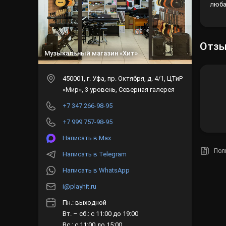
люба
Отз
Музыкальный магазин «Хит»
450001
, г.
Уфа
,
пр. Октября, д. 4/1, ЦТиР
«Мир», 3 уровень, Северная галерея
+7 347 266-98-95
+7 999 757-98-95
Написать в Max
Пол
Написать в Telegram
Написать в WhatsApp
i@playhit.ru
Пн.: выходной
Вт. – сб.: с 11:00 до 19:00
Вс.: с 11:00 до 15:00