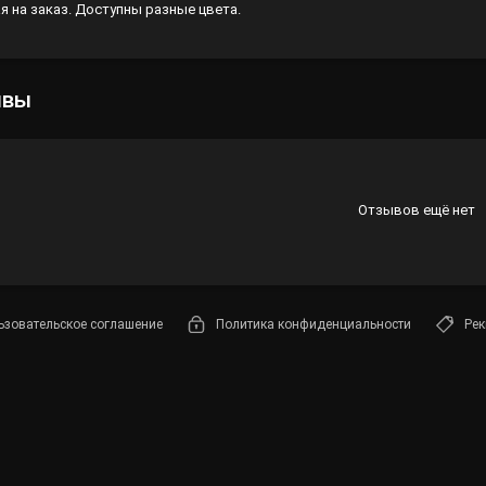
я на заказ. Доступны разные цвета.
Лампы
Светофильтры
ывы
Стробоскопы
Зенитные прожекторы
Отзывов ещё нет
ьзовательское соглашение
Политика конфиденциальности
Рек