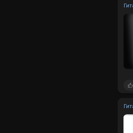
Гит
Гит