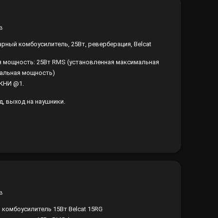
арный комбоусилитель, 25Вт, реверберация, Belcat
 мощность: 25Вт RMS (установленная максимальная
альная мощность)
 КНИ @1.
д, выход на наушники.
 комбоусилитель 15Вт Belcat 15RG