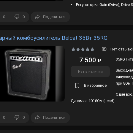
Регуляторы: Gain (Drive), Drive 
0
0
Поделиться
арный комбоусилитель Belcat 35Вт 35RG
Нет отзывов
7 500
35RG Гит
₽
Выходная
Нет в наличии
синусоид
при 8Ом,
В избранное
Один вхо
Динамик: 10" 8Ом (Lead).
0
0
Поделиться