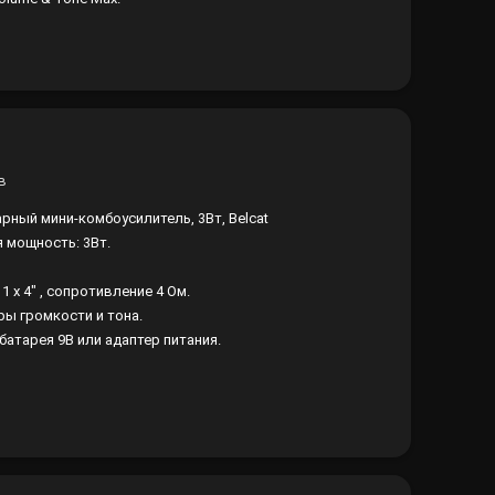
арный мини-комбоусилитель, 3Вт, Belcat
 мощность: 3Вт.
1 x 4" , сопротивление 4 Ом.
ры громкости и тона.
 батарея 9В или адаптер питания.