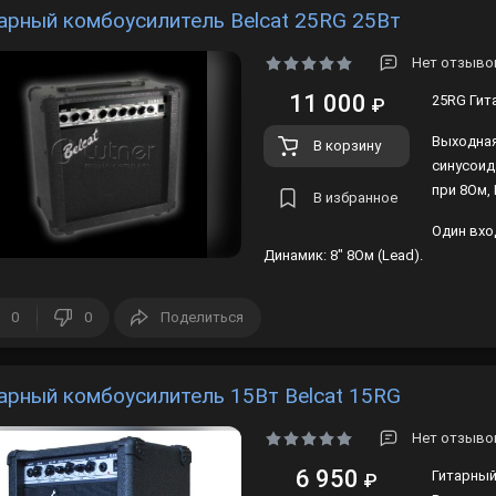
арный комбоусилитель Belcat 25RG 25Вт
Нет отзывов
11 000
25RG Гит
₽
Выходная
В корзину
синусоид
при 8Ом,
В избранное
Один вхо
Динамик: 8" 8Ом (Lead).
0
0
Поделиться
арный комбоусилитель 15Вт Belcat 15RG
Нет отзывов
6 950
Гитарный
₽