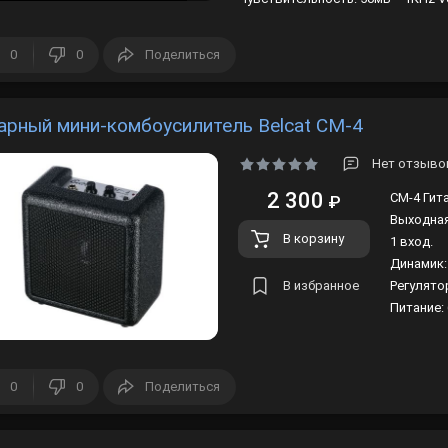
Лампы
0
0
Поделиться
Светофильтры
Стробоскопы
арный мини-комбоусилитель Belcat CM-4
Зенитные прожекторы
Нет отзывов
2 300
CM-4 Гит
₽
Выходная
В корзину
1 вход.
Динамик: 
В избранное
Регулято
Питание:
0
0
Поделиться