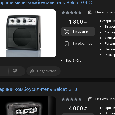
арный мини-комбоусилитель Belcat G3DC
Нет отзывов
1 800
Гитарный
₽
Выход
В корзину
1 вход
Динами
В избранное
Регуля
Питани
Размер
Вес: 340гр.
0
0
Поделиться
арный комбоусилитель Belcat G10
Нет отзывов
4 000
Гитарный
₽
Выход