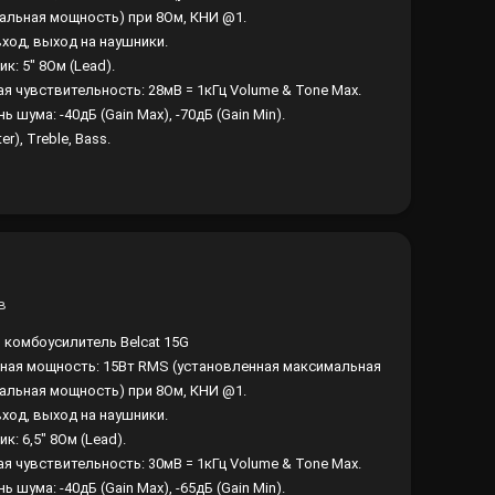
альная мощность) при 8Ом, КНИ @1.
вход, выход на наушники.
к: 5" 8Ом (Lead).
ая чувствительность: 28мВ = 1кГц Volume & Tone Max.
ь шума: -40дБ (Gain Max), -70дБ (Gain Min).
er), Treble, Bass.
 комбоусилитель Belcat 15G
ная мощность: 15Вт RMS (установленная максимальная
альная мощность) при 8Ом, КНИ @1.
вход, выход на наушники.
к: 6,5" 8Ом (Lead).
ая чувствительность: 30мВ = 1кГц Volume & Tone Max.
ь шума: -40дБ (Gain Max), -65дБ (Gain Min).