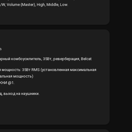
S/W, Volume (Master), High, Middle, Low.
арный комбоусилитель, 35Вт, реверберация, Belcat
 мощность: 35Вт RMS (установленная максимальная
альная мощность)
 КНИ @1.
д, выход на наушники.