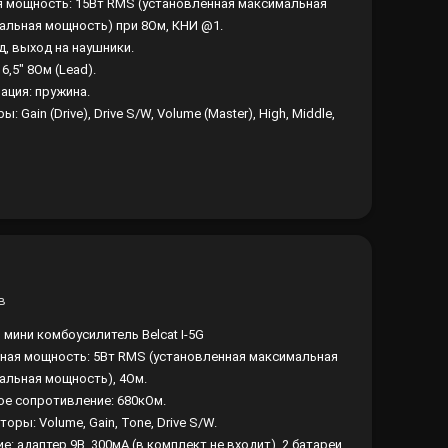
 мощность: 15Вт RMS (установленная максимальная
альная мощность) при 8Ом, КНИ @1.
д, выход на наушники.
6,5" 8Ом (Lead).
ация: пружина.
ы: Gain (Drive), Drive S/W, Volume (Master), High, Middle,
 мини комбоусилитель Belcat I-5G
ная мощность: 5Вт RMS (установленная максимальная
альная мощность), 4Ом.
ое сопротивление: 680кОм.
торы: Volume, Gain, Tone, Drive S/W.
е: адаптер 9В, 300мА (в комплект не входит), 2 батареи