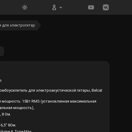
для электрогитар
Вход на сайт
Войти
Забыли пароль?
омбоусилитель для электроакустической гитары, Belcat
Регистрация
 мощность: 15Вт RMS (установленная максимальная
альная мощность),
, 8 Ом.
 6,5" 8Ом.
olume & Tone Max.