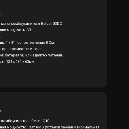
 мини-комбоусилитель Belcat G3DC
ная мощность: 3Вт.
.
к: 1 x 3" , сопротивление 8 Ом.
торы громкости и тона.
е: батарея 9В или адаптер питания.
ы: 124 х 131 х 63мм.
 комбоусилитель Belcat G10
ная мощность: 10Вт RMS (установленная максимальная