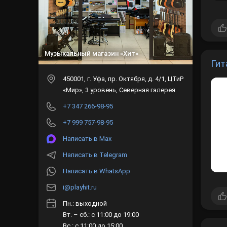
Музыкальный магазин «Хит»
Гит
450001
, г.
Уфа
,
пр. Октября, д. 4/1,
ЦТиР «Мир», 3 уровень, Северная
галерея
+7 347 266-98-95
+7 999 757-98-95
Написать в Max
Написать в Telegram
Написать в WhatsApp
i@playhit.ru
Пн.: выходной
Вт. – сб.: с 11:00 до 19:00