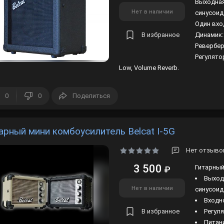
Выходная
Нет в наличии
синусоид
Один вхо
В избранное
Динамик: 
Ревербер
Регулятор
Low, Volume Reverb.
0
0
Поделиться
арный мини комбоусилитель Belcat I-5G
Нет отзывов
3 500
Гитарный
₽
Выход
Нет в наличии
синусоид
Входн
В избранное
Регуля
Питани