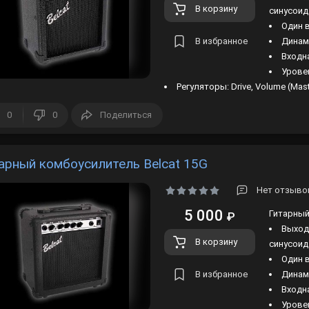
В корзину
синусоид
Один 
В избранное
Динами
Входн
Уровен
Регуляторы: Drive, Volume (Mast
0
0
Поделиться
арный комбоусилитель Belcat 15G
Нет отзывов
5 000
Гитарный
₽
Выход
В корзину
синусоид
Один 
В избранное
Динами
Входн
Уровен