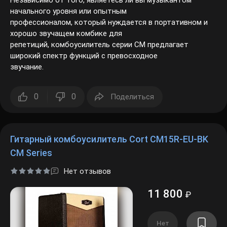
Независимо от того, являетесь ли вы музыкантом
начального уровня или опытным
профессионалом, который нуждается в портативном и
хорошо звучащем комбике для
репетиций, комбоусилитель серии CM предлагает
широкий спектр функций с превосходное
звучание.
0
0
Поделиться
Гитарный комбоусилитель Cort CM15R-EU-BK
CM Series
Нет отзывов
11 800
₽
Нет