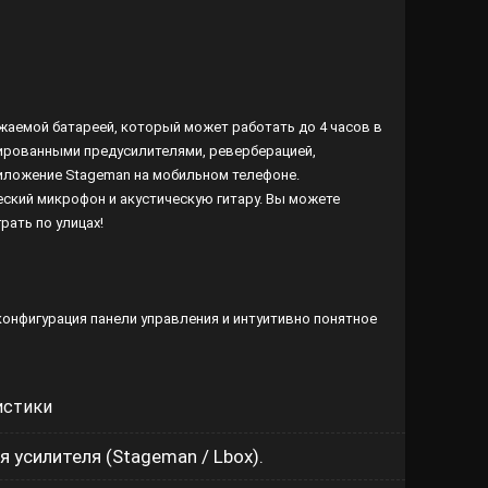
яжаемой батареей, который может работать до 4 часов в
ированными предусилителями, реверберацией,
риложение Stageman на мобильном телефоне.
ский микрофон и акустическую гитару. Вы можете
рать по улицах!
конфигурация панели управления и интуитивно понятное
истики
 усилителя (Stageman / Lbox).