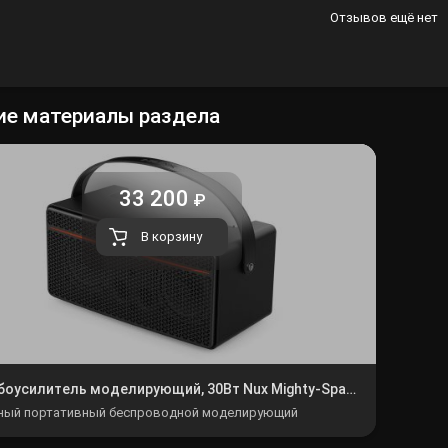
Отзывов ещё нет
ие материалы раздела
33 200
₽
В корзину
Комбоусилитель моделирующий, 30Вт Nux Mighty-Space
ый портативный беспроводной моделирующий
оусилитель мощностью 30 Вт.Истинное моделирование