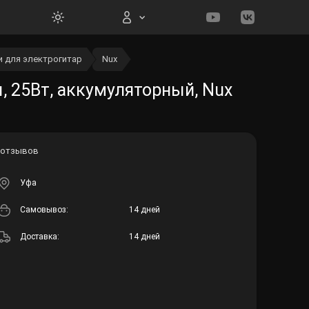
 для электрогитар
Nux
Вход на сайт
, 25Вт, аккумуляторный, Nux
 отзывов
Войти
Уфа
Забыли пароль?
Cамовывоз:
14 дней
Регистрация
Доставка:
14 дней