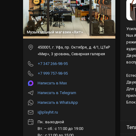
Усил
Музыкальный магазин «Хит»
Nux 
режи
450001
, г.
Уфа
,
пр. Октября, д. 4/1, ЦТиР
ауди
«Мир», 3 уровень, Северная галерея
Двух
восп
+7 347 266-98-95
+7 999 757-98-95
Есте
Двух
Написать в Max
Для 
Написать в Telegram
прил
Блок
Написать в WhatsApp
i@playhit.ru
Пн.: выходной
Теп
Вт. – сб.: с 11:00 до 19:00
Вс.: с 11:00 до 15:00