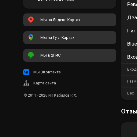
Реве
Два
Мы на Яндекс Картах
Пит
Мы на Гугл Картах
Blu
Мы в 2ГИС
Вхо
Вход
Мы ВКонтакте
Разм
Карта сайта
Вес
© 2011–2026
ИП Кабилов Р. Х.
Отз