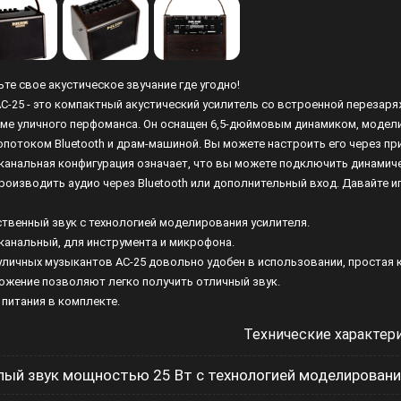
Лампы
Светофильтры
ьте свое акустическое звучание где угодно!
Стробоскопы
AC-25 - это компактный акустический усилитель со встроенной перезар
ме уличного перфоманса. Он оснащен 6,5-дюймовым динамиком, модел
Зенитные прожекторы
опотоком Bluetooth и драм-машиной. Вы можете настроить его через п
канальная конфигурация означает, что вы можете подключить динамиче
роизводить аудио через Bluetooth или дополнительный вход. Давайте иг
ственный звук с технологией моделирования усилителя.
канальный, для инструмента и микрофона.
уличных музыкантов AC-25 довольно удобен в использовании, простая 
ожение позволяют легко получить отличный звук.
 питания в комплекте.
Технические характер
лый звук мощностью 25 Вт с технологией моделирования