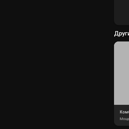
Друг
Мощн
комб