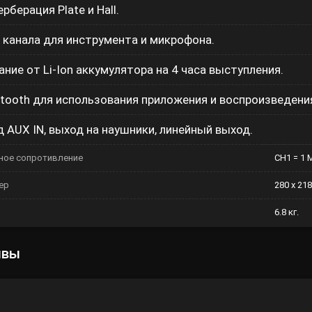
рберация Plate и Hall.
 канала для инструмента и микрофона.
ание от Li-Ion аккумулятора на 4 часа выступления.
etooth для использования приложения и воспроизведени
д AUX IN, выход на наушники, линейный выход.
ное сопротивление
CH1 = 1 
ер
280 х 218
6.8 кг.
ывы