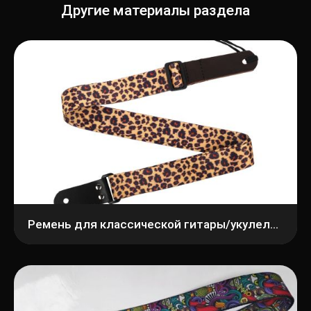
Другие материалы раздела
Ремень для классической гитары/укулеле MEZZO MZ-RGU-40et5, тесьма этнос-5