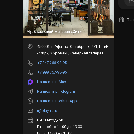
Пол
Музыкальный магазин «Хит»
450001
, г.
Уфа
,
пр. Октября, д. 4/1, ЦТиР
«Мир», 3 уровень, Северная галерея
+7 347 266-98-95
+7 999 757-98-95
Написать в Max
Написать в Telegram
Написать в WhatsApp
i@playhit.ru
Пн.: выходной
Вт. – сб.: с 11:00 до 19:00
Вс.: с 11:00 до 15:00