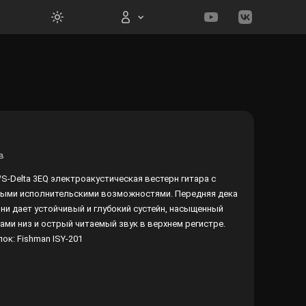
Вход на сайт
в
Войти
WS-Delta 3EQ электроакустическая вестерн гитара с
ыми исполнительскими возможностями. Передняя дека
Забыли пароль?
они дает устойчивый и глубокий сустейн, насыщенный
ами низ и острый читаемый звук в верхнем регистре.
Регистрация
ок: Fishman ISY-201