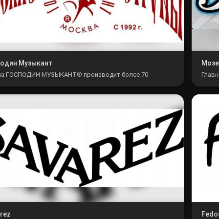
подин Музыкант
Мозе
а ГОСПОДИН МУЗЫКАНТ® производит более 70
Главн
енований струн престижным ручным способом, в том
исклю
е по собственной, не имеющей аналогов в...
исход
rez
Fedo