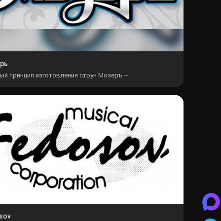
рь
ый принцип изготовления струн Мозеръ —
чительно правильные и лучшие составляющие: Все
ные материалы предварительно тестируются и...
sov