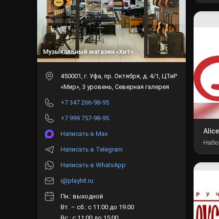
это 
инстр
Музыкальный магазин «Хит»
450001
, г.
Уфа
,
пр. Октября, д. 4/1, ЦТиР
«Мир», 3 уровень, Северная галерея
+7 347 266-98-95
+7 999 757-98-95
Alice
Написать в Max
Набор
Написать в Telegram
соче
часто
Написать в WhatsApp
i@playhit.ru
Пн.: выходной
Вт. – сб.: с 11:00 до 19:00
Вс.: с 11:00 до 15:00