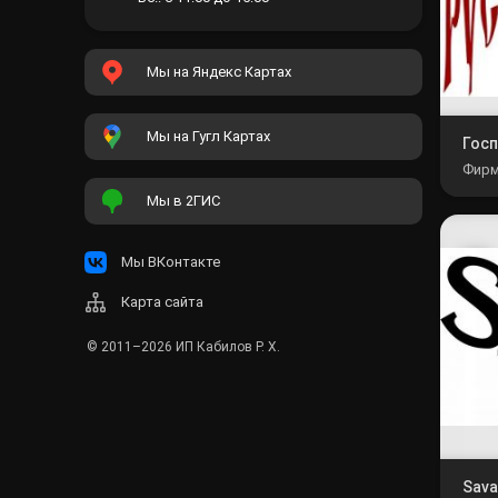
Мы на Яндекс Картах
Мы на Гугл Картах
Гос
Фирм
наим
Мы в 2ГИС
числ
Мы ВКонтакте
Карта сайта
© 2011–2026
ИП Кабилов Р. Х.
Sava