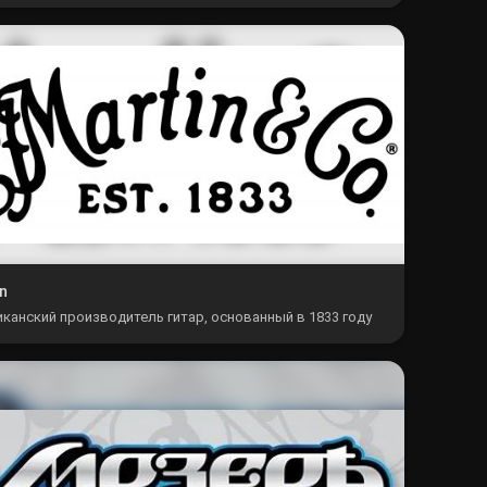
ами для классических гитар.
n
канский производитель гитар, основанный в 1833 году
тианом Фредериком Мартином.