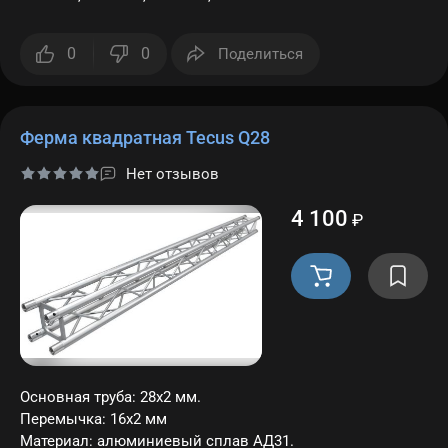
Заб
пар
0
0
Поделиться
Регис
Ферма квадратная Tecus Q28
Нет отзывов
4 100
₽
Основная труба: 28х2 мм.
Перемычка: 16х2 мм
Материал: алюминиевый сплав АД31.