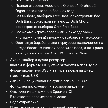
Отключение партий
Правая сторона: Accordion, Orchest 1, Orchest 2,
Organ, левая сторона бас и аккорд
Bass&Chord, выборка Free Bass, оркестровый бас
Orch Bass, оркестровый аккорд Orch Chord,
оркестровая выборка Orch Free Bass
Возможно играть басовыми и аккордовыми
кнопками (слева) звуками барабанов и перкуссии
Один звук барабана или перкуссии назначается на
2 ряда басовых кнопок Bass/Orch Bass, и на 4 ряда
аккордовых кнопок Chord/Orchestra Chord.
Аудио плэйер и аудио рекордер
Файлы в формате MP3/Wave читаются напрямую с
флэш-накопителя USB и записываются на флэш-
накопитель USB
Запись и зацикливание аудио запись REC (с
функцией наложения) и воспроизведение
Отключение динамиков Speakers Off
Включается параметром в меню
Редактирование
Полные параметры для каждой секции - новый