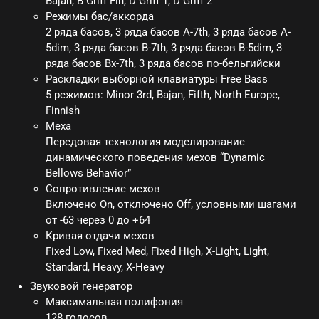
Bajan, B Griff Fin, D Griff 1, D Griff 2
Режимы бас/аккорда
2 ряда басов, 3 ряда басов A-7th, 3 ряда басов A-
5dim, 3 ряда басов B-7th, 3 ряда басов B-5dim, 3
ряда басов Bx-7th, 3 ряда басов по-бельгийски
Раскладки выборной клавиатуры Free Bass
5 режимов: Minor 3rd, Bajan, Fifth, North Europe,
Finnish
Меха
Передовая технология моделирование
динамического поведения мехов “Dynamic
Bellows Behavior”
Сопротивление мехов
Включено On, отключено Off, условными шагами
от -63 через 0 до +64
Кривая отдачи мехов
Fixed Low, Fixed Med, Fixed High, X-Light, Light,
Standard, Heavy, X-Heavy
Звуковой генератор
Максимальная полифония
128 голосов