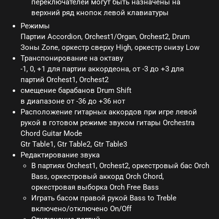
переключателей могут быть назначены на
верхний ряд кнопок левой клавиатуры
Режимы
Партии Accordion, Orchest1/Organ, Orchest2, Drum
Зоны Zone, оркестр сверху High, оркестр снизу Low
Транспонирование на октаву
-1, 0, +1 для партии аккордеона, от -3 до +3 для
партий Orchest1, Orchest2
смещение барабанов Drum Shift
в диапазоне от -36 до +36 нот
Расположение гитарных аккордов при игре левой
рукой в готовом режиме звуком гитары Orchestra
Chord Guitar Mode
Gtr Table1, Gtr Table2, Gtr Table3
Редактирование звука
В партиях Orchest1, Orchest2, оркестровый бас Orch
Bass, оркестровый аккорд Orch Chord,
оркестровая выборка Orch Free Bass
Играть басом правой рукой Bass to Treble
включено/отключено On/Off