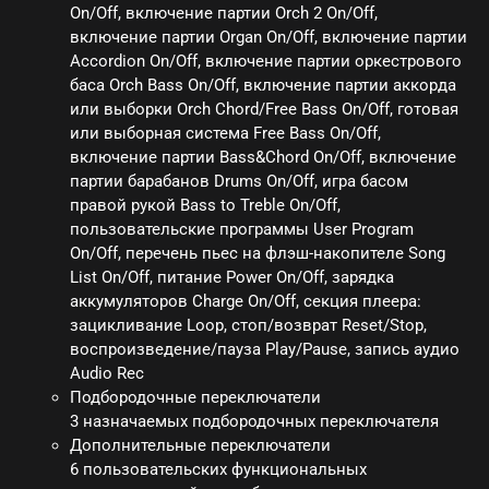
On/Off, включение партии Orch 2 On/Off,
включение партии Organ On/Off, включение партии
Accordion On/Off, включение партии оркестрового
баса Orch Bass On/Off, включение партии аккорда
или выборки Orch Chord/Free Bass On/Off, готовая
или выборная система Free Bass On/Off,
включение партии Bass&Chord On/Off, включение
партии барабанов Drums On/Off, игра басом
правой рукой Bass to Treble On/Off,
пользовательские программы User Program
On/Off, перечень пьес на флэш-накопителе Song
List On/Off, питание Power On/Off, зарядка
аккумуляторов Charge On/Off, секция плеера:
зацикливание Loop, стоп/возврат Reset/Stop,
воспроизведение/пауза Play/Pause, запись аудио
Audio Rec
Подбородочные переключатели
3 назначаемых подбородочных переключателя
Дополнительные переключатели
6 пользовательских функциональных