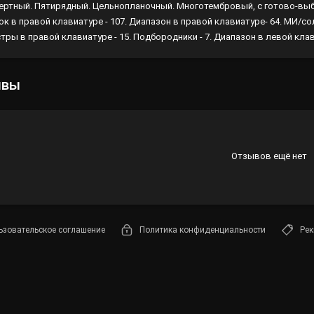
ертный. Пятирядный. Цельнопланочный. Многотембровый, с готово-вы
к в правой клавиатуре - 107. Диапазон в правой клавиатуре- 64. МИ/соль
Лампы
тры в правой клавиатуре - 15. Подбородники - 7. Диапазон в левой клави
Светофильтры
Стробоскопы
ывы
Зенитные прожекторы
Отзывов ещё нет
ьзовательское соглашение
Политика конфиденциальности
Рек