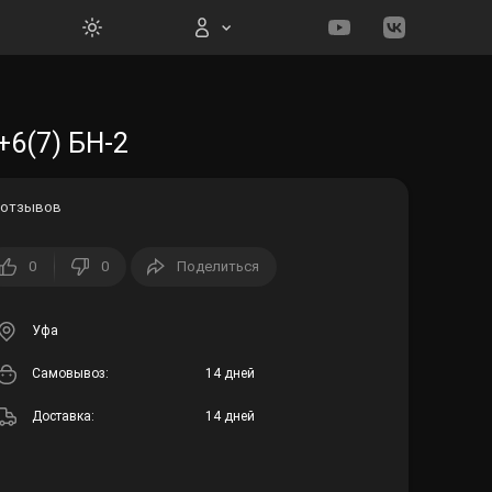
Вход на сайт
+6(7) БН-2
 отзывов
0
0
Поделиться
Войти
Забыли пароль?
Уфа
Cамовывоз:
14 дней
Регистрация
Доставка:
14 дней