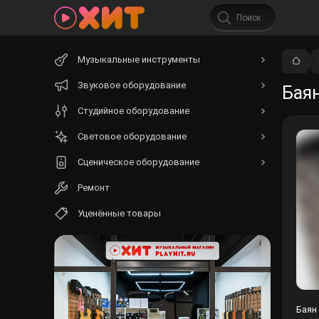
Начните
Музыкальные инструменты
вводить
текст.
Звуковое оборудование
Баян
Студийное оборудование
Световое оборудование
Сценическое оборудование
Ремонт
Уценённые товары
Баян 