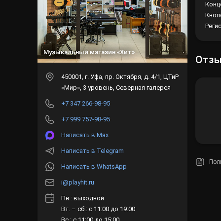
Конц
Кнопо
Регис
Музыкальный магазин «Хит»
Отз
450001
, г.
Уфа
,
пр. Октября, д. 4/1, ЦТиР
«Мир», 3 уровень, Северная галерея
+7 347 266-98-95
+7 999 757-98-95
Написать в Max
Написать в Telegram
Пол
Написать в WhatsApp
i@playhit.ru
Пн.: выходной
Вт. – сб.: с 11:00 до 19:00
Вс.: с 11:00 до 15:00