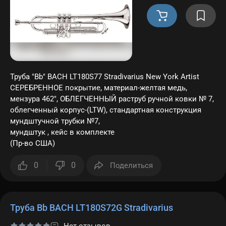
Заб
пар
Регис
Труба "Bb" BACH LT180S77 Stradivarius New York Artist
СЕРЕБРЕННОЕ покрытие, материал-желтая медь,
мензура 462", ОБЛЕГЧЕННЫЙ раструб ручной ковки № 7,
облегченный корпус-(LTW), стандартная конструкция
мундштучной трубки №7,
мундштук , кейс в комплекте
(Пр-во США)
0
0
Поделиться
Труба Bb BACH LT180S72G Stradivarius