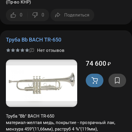
(Пр-во КНР)
0
0
Поделиться
Труба Bb BACH TR-650
Нет отзывов
74 600
₽
Труба "Bb" BACH TR-650
материал-желтая медь, покрытие - прозрачный лак,
мензура 459”(11,66мм), раструб 4 ¾”(119мм),