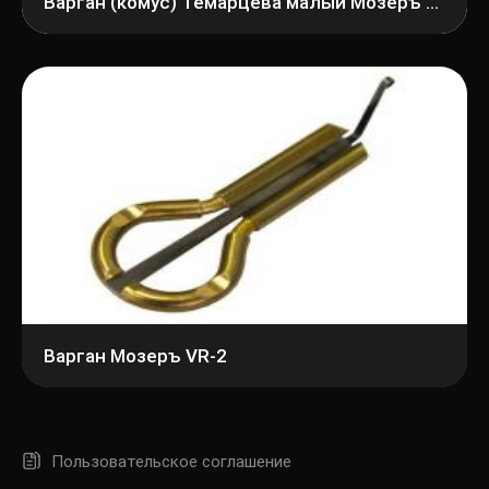
Варган (комус) Темарцева малый Мозеръ VR-1
Варган Мозеръ VR-2
Пользовательское соглашение