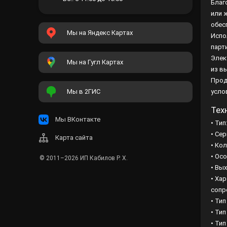
Благ
или 
обес
Мы на Яндекс Картах
Испо
парт
Элек
Мы на Гугл Картах
из в
Прод
Мы в 2ГИС
усло
Тех
Мы ВКонтакте
• Ти
• Се
Карта сайта
• Ко
• Осо
© 2011–2026
ИП Кабилов Р. Х.
• Вы
• Ха
сопр
• Ти
• Ти
• Ти