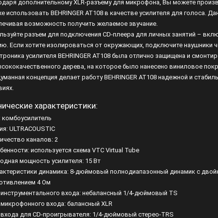
одаря дополнительному XLR-разъему для микрофона, Вы можете произ
же использовать BEHRINGER AT108 в качестве усилителя для голоса. Да
печивая возможность получить желаемое звучание.
льзуйте разъем для подключения CD-плеера для личных занятий – вкл
ию. Если хотите изолироваться от окружающих, подключите наушники 
троника усилителя BEHRINGER AT108 была отлично защищена и смонтиро
ысококачественного дерева, на которое было нанесено виниловое пок
уманная концепция делает работу BEHRINGER AT108 надежной и стабил
виях.
нические характеристики:
п: комбоусилитель
рия: ULTRACOUSTIC
личество каналов: 2
бенности: используется схема VTC Virtual Tube
ходная мощность усилителя: 15 Вт
рактеристики динамика: 8-дюймовый полнодиапазонный динамик с дво
отивлением 4 Ом
п инструментального входа: небалансный 1/4-дюймовый TS
п микрофонного входа: балансный XLR
п входа для CD-проигрывателя: 1/4-дюймовый стерео-TRS