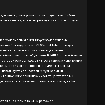
едназначен для акустических инструментов. Он был
машних занятий, но некоторые музыканты используют
ная модель отлично имитирует звук ламповых
стичь благодаря схеме VTC Virtual Tube, которую
учания классического лампового усилителя.
овый широкополосный динамик BUGERA, который имеет
ас громкости без ущерба качеству звука и конструкции
икальное звучание Вашего инструмента. Если Вы
м, используйте для настройки музыкальный
и понижения уровня низких частот • регулятор MID
 управляет высокими частотами, с его помощью Вы
еет еще несколько важных разъемов