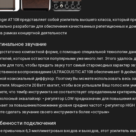
Лампы
inger AT108 представляет собой усилитель высшего класса, который пр
Светофильтры
иально разработан для обеспечения качественных репетиционных и до
Стробоскопы
и в рамках концертной деятельности
гинальное звучание
Зенитные прожекторы
достаточно компактной форме, с помощью специальной технологии дан
ителей, которые остаются популярными уже много лет. Этого удалось до
али для того, чтобы придать звуку тот самый старомодных характер зв
ственное воспроизведение ULTRACOUSTIC AT108 обеспечивает 8-дюйм
ной коаксиальный диффузор. Поэтому Вы можете использовать весь зап
ителя. Мощности 20 Ватт хватит, чтобы все услышали Ваш голос или ун
аете, что тембр инструмента не соответствует определенным критерия
полосный эквалайзер: • регулятор LOW предназначен для повышения ил
чает за повышение/понижение уровня средних частот • регулятор HIGH
те сделать звучание своего инструмента более «острым»
бенности подключения
е привычных 6,3-миллиметровых входов и выходов, этот усилитель им