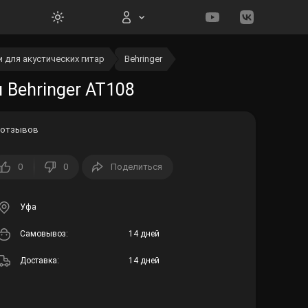
 для акустических гитар
Behringer
Вход на сайт
 Behringer AT108
 отзывов
0
0
Поделиться
Войти
Забыли пароль?
Уфа
Cамовывоз:
14 дней
Регистрация
Доставка:
14 дней