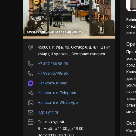
Behr
спец
Музыкальный магазин «Хит»
его 
Ори
450001
, г.
Уфа
,
пр. Октября, д. 4/1, ЦТиР
При 
«Мир», 3 уровень, Северная галерея
усил
+7 347 266-98-95
созд
Каче
+7 999 757-98-95
двой
Написать в Max
усил
счит
Написать в Telegram
трех
Написать в WhatsApp
отве
може
i@playhit.ru
Пн.: выходной
Осо
Вт. – сб.: с 11:00 до 19:00
Кром
Вс.: с 11:00 до 15:00