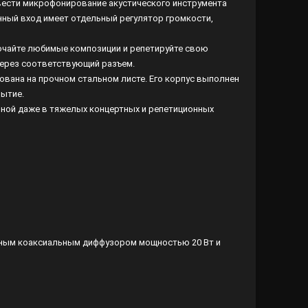
вести микрофонирование акустического инструмента
нный вход имеет отдельный регулятор громкости,
ючайте любимые композиции и репетируйте свою
через соответствующий разъем.
вана на прочном стальном листе. Его корпус выполнен
рытие.
ьной даже в тяжелых концертных и репетиционных
йным коаксиальным диффузором мощностью 20 Вт и