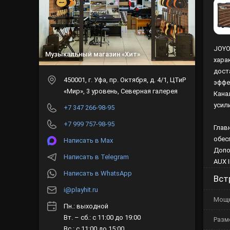
JOYO
Музыкальный магазин «Хит»
хара
дост
450001
, г.
Уфа
,
пр. Октября, д. 4/1, ЦТиР
эффе
«Мир», 3 уровень, Северная галерея
Кана
усил
+7 347 266-98-95
+7 999 757-98-95
Глав
обес
Написать в Max
Допо
Написать в Telegram
AUX 
Написать в WhatsApp
Вст
i@playhit.ru
Мощ
Пн.: выходной
Вт. – сб.: с 11:00 до 19:00
Разм
Вс.: с 11:00 до 15:00