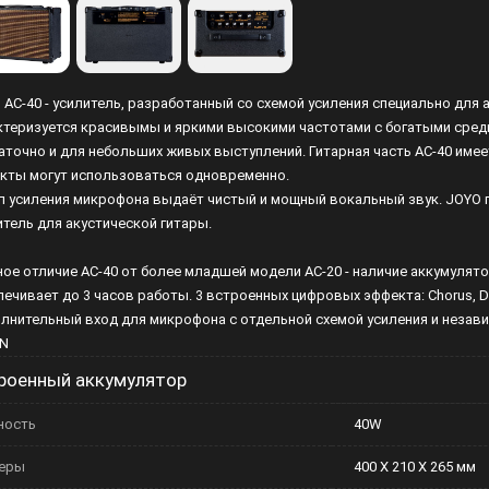
Лампы
Светофильтры
 AC-40 - усилитель, разработанный со схемой усиления специально для а
Стробоскопы
ктеризуется красивымы и яркими высокими частотами с богатыми средне
аточно и для небольших живых выступлений. Гитарная часть AC-40 имеет 
Зенитные прожекторы
кты могут использоваться одновременно.
л усиления микрофона выдаёт чистый и мощный вокальный звук. JOYO 
итель для акустической гитары.
ное отличие AC-40 от более младшей модели AC-20 - наличие аккумулят
печивает до 3 часов работы. 3 встроенных цифровых эффекта: Chorus, Del
лнительный вход для микрофона с отдельной схемой усиления и неза
IN
роенный аккумулятор
ность
40W
еры
400 X 210 X 265 мм