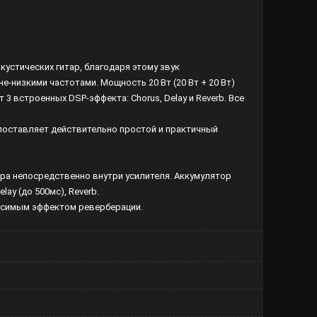
кустических гитар, благодаря этому звук
-низкими частотами. Мощность 20 Вт (20 Вт + 20 Вт)
3 встроенных DSP-эффекта: Chorus, Delay и Reverb. Все
поставляет действительно простой и практичный
ора непосредственно внутри усилителя. Аккумулятор
ay (до 500мс), Reverb.
висимым эффектом реверберации.