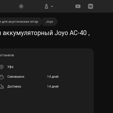
 для акустических гитар
Joyo
Вход на сайт
 аккумуляторный Joyo AC-40 ,
 отзывов
Войти
Уфа
Забыли пароль?
Cамовывоз:
14 дней
Регистрация
Доставка:
14 дней