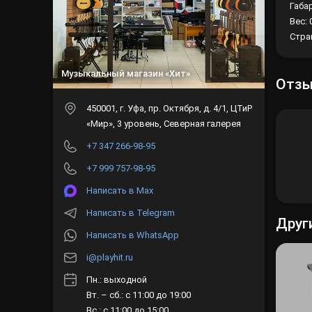
Габар
Вес: 
Стра
Музыкальный магазин «Хит»
Отз
450001
, г.
Уфа
,
пр. Октября, д. 4/1, ЦТиР
«Мир», 3 уровень, Северная галерея
+7 347 266-98-95
+7 999 757-98-95
Написать в Max
Написать в Telegram
Друг
Написать в WhatsApp
i@playhit.ru
Пн.: выходной
Вт. – сб.: с 11:00 до 19:00
Вс.: с 11:00 до 15:00