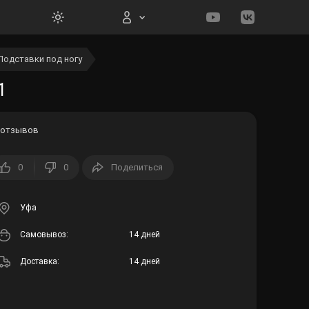
Подставки под ногу
Вход на сайт
1
 отзывов
0
0
Поделиться
Войти
Забыли пароль?
Уфа
Cамовывоз:
14 дней
Регистрация
Доставка:
14 дней