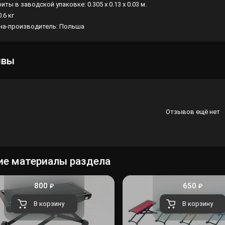
иты в заводской упаковке: 0.305 x 0.13 x 0.03 м.
0.6 кг
Лампы
на-производитель: Польша
Светофильтры
Стробоскопы
ывы
Зенитные прожекторы
Отзывов ещё нет
ие материалы раздела
800
650
₽
₽
В корзину
В корзину