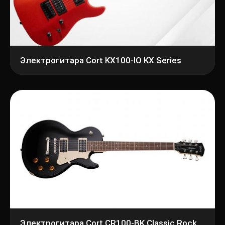
Электрогитара Cort KX100-IO KX Series
Электрогитара Cort CR100-BK Classic Rock