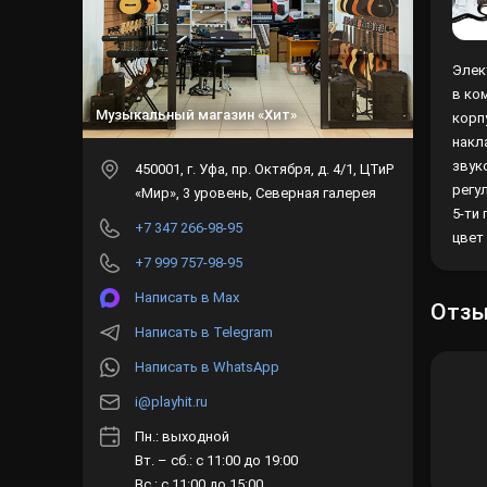
Элек
в ко
Музыкальный магазин «Хит»
корпу
накл
звук
450001
, г.
Уфа
,
пр. Октября, д. 4/1, ЦТиР
регул
«Мир», 3 уровень, Северная галерея
5-ти
+7 347 266-98-95
цвет
+7 999 757-98-95
Написать в Max
Отз
Написать в Telegram
Написать в WhatsApp
i@playhit.ru
Пн.: выходной
Вт. – сб.: с 11:00 до 19:00
Вс.: с 11:00 до 15:00