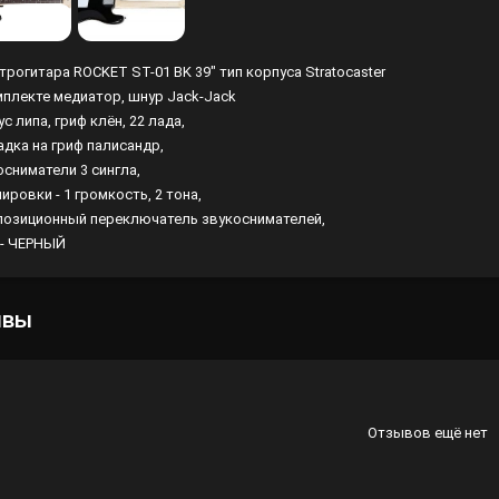
Лампы
трогитара ROCKET ST-01 BK 39" тип корпуса Stratocaster
Светофильтры
мплекте медиатор, шнур Jack-Jack
Стробоскопы
с липа, гриф клён, 22 лада,
адка на гриф палисандр,
Зенитные прожекторы
осниматели 3 сингла,
ировки - 1 громкость, 2 тона,
 позиционный переключатель звукоснимателей,
 - ЧЕРНЫЙ
ывы
Отзывов ещё нет