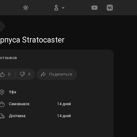
Вход на сайт
пуса Stratocaster
 отзывов
0
0
Поделиться
Войти
Забыли пароль?
Уфа
Cамовывоз:
14 дней
Регистрация
Доставка:
14 дней