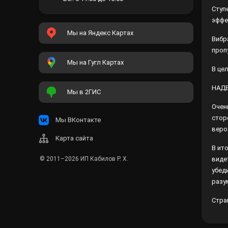
Ступ
эффе
Мы на Яндекс Картах
Вибр
проп
Мы на Гугл Картах
В це
НАД
Мы в 2ГИС
Очен
стор
Мы ВКонтакте
веро
Карта сайта
В ит
© 2011–2026
ИП Кабилов Р. Х.
виде
убед
разу
Стра