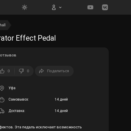
hall
Вход на сайт
ator Effect Pedal
 отзывов
0
0
Поделиться
Войти
Забыли пароль?
Уфа
Cамовывоз:
14 дней
Регистрация
Доставка:
14 дней
эффектов. Эта педаль исключает возможность