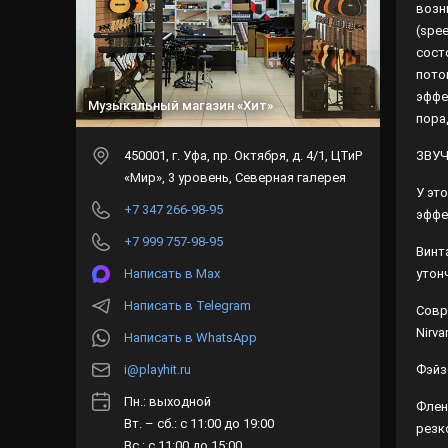
возн
(spe
сост
пото
эффе
Музыкальный магазин «Хит»
пора
450001
, г.
Уфа
,
пр. Октября, д. 4/1, ЦТиР
ЗВУЧ
«Мир», 3 уровень, Северная галерея
У эт
+7 347 266-98-95
эффе
+7 999 757-98-95
Винт
Написать в Max
утон
Написать в Telegram
Совр
Nirv
Написать в WhatsApp
i@playhit.ru
Фэйз
Пн.: выходной
Флен
Вт. – сб.: с 11:00 до 19:00
резк
Вс.: с 11:00 до 15:00