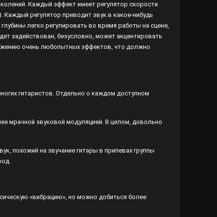
колений. Каждый эффект имеет регулятор скорости
n). Каждый регулятор приводит звук в какое-нибудь
и глубины легко регулировать во время работы на сцене,
удет задействован, безусловно, может акцентировать
ружению очень любопытных эффектов, что должно
многих гитаристов. Отдельно о каждом доступном
олее мрачной звуковой модуляцией. В целом, довольно
ук, похожий на звучание гитары в припевах группы
род.
ссическую «вибрацию», но можно добиться более