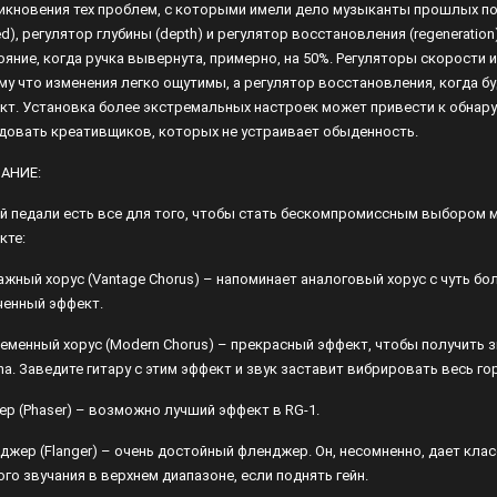
икновения тех проблем, с которыми имели дело музыканты прошлых по
ed), регулятор глубины (depth) и регулятор восстановления (regeneratio
Лампы
ояние, когда ручка вывернута, примерно, на 50%. Регуляторы скорости 
Светофильтры
му что изменения легко ощутимы, а регулятор восстановления, когда б
кт. Установка более экстремальных настроек может привести к обна
Стробоскопы
довать креативщиков, которых не устраивает обыденность.
Зенитные прожекторы
АНИЕ:
ой педали есть все для того, чтобы стать бескомпромиссным выбором 
кте:
ажный хорус (Vantage Chorus) – напоминает аналоговый хорус с чуть б
ченный эффект.
еменный хорус (Modern Chorus) – прекрасный эффект, чтобы получить зв
ana. Заведите гитару с этим эффект и звук заставит вибрировать весь го
ер (Phaser) – возможно лучший эффект в RG-1.
джер (Flanger) – очень достойный фленджер. Он, несомненно, дает кла
ого звучания в верхнем диапазоне, если поднять гейн.