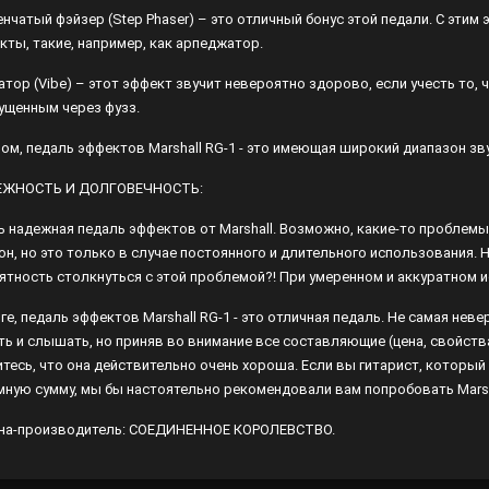
енчатый фэйзер (Step Phaser) – это отличный бонус этой педали. С эт
кты, такие, например, как арпеджатор.
атор (Vibe) – этот эффект звучит невероятно здорово, если учесть то, ч
ущенным через фузз.
лом, педаль эффектов Marshall RG-1 - это имеющая широкий диапазон 
ЕЖНОСТЬ И ДОЛГОВЕЧНОСТЬ:
ь надежная педаль эффектов от Marshall. Возможно, какие-то проблемы
он, но это только в случае постоянного и длительного использования. 
ятность столкнуться с этой проблемой?! При умеренном и аккуратном и
оге, педаль эффектов Marshall RG-1 - это отличная педаль. Не самая не
ть и слышать, но приняв во внимание все составляющие (цена, свойства
итесь, что она действительно очень хороша. Если вы гитарист, которы
мную сумму, мы бы настоятельно рекомендовали вам попробовать Marsha
на-производитель: СОЕДИНЕННОЕ КОРОЛЕВСТВО.