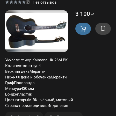
Нет отзывов
3 100
₽
Укулеле тенор Kaimana UK-26M BK
Количество струн4
Верхняя декаМеранти
Нижняя дека и обечайкаМеранти
ГрифПалисандр
Мензура430 мм
Бриджпластик
Цвет гитарыM BK - чёрный, матовый
Страна-производительИндонезия