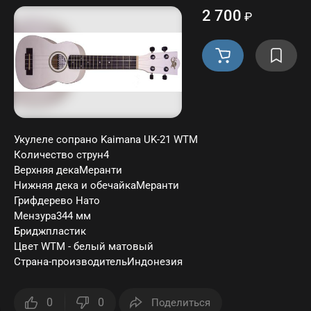
2 700
₽
Укулеле сопрано Kaimana UK-21 WTM
Количество струн4
Верхняя декаМеранти
Нижняя дека и обечайкаМеранти
Грифдерево Нато
Мензура344 мм
Бриджпластик
Цвет WTM - белый матовый
Страна-производительИндонезия
0
0
Поделиться