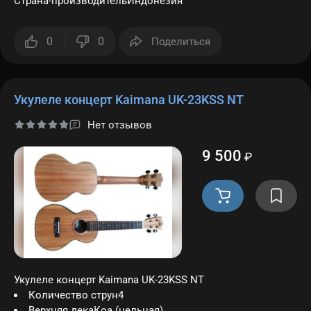
Страна-производительИндонезия
0
0
Поделиться
Укулеле концерт Kaimana UK-23KSS NT
Нет отзывов
9 500
₽
Укулеле концерт Kaimana UK-23KSS NT
Количество струн4
Верхняя декаКоа (цельная)