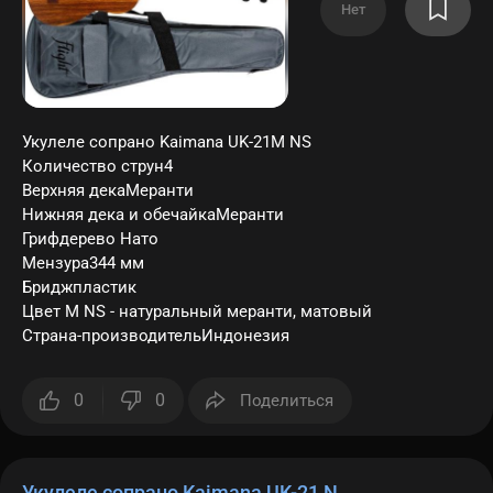
Нет
Укулеле сопрано Kaimana UK-21M NS
Количество струн4
Верхняя декаМеранти
Нижняя дека и обечайкаМеранти
Грифдерево Нато
Мензура344 мм
Бриджпластик
Цвет M NS - натуральный меранти, матовый
Страна-производительИндонезия
0
0
Поделиться
Укулеле сопрано Kaimana UK-21 N