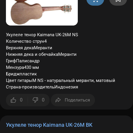
Укулеле тенор Kaimana UK-26M NS
Количество струн4
Верхняя декаМеранти
Нижняя дека и обечайкаМеранти
ГрифПалисандр
Мензура430 мм
Бриджпластик
Цвет гитарыM NS - натуральный меранти, матовый
Страна-производительИндонезия
0
0
Поделиться
Укулеле тенор Kaimana UK-26M BK