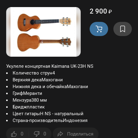
2 900
₽
Укулеле концертная Kaimana UK-23H NS
Количество струн4
Верхняя декаМахогани
Нижняя дека и обечайкаМахогани
ГрифМеранти
Мензура380 мм
Бриджпластик
Цвет гитарыH NS - натуральный
Страна-производительИндонезия
0
0
Поделиться