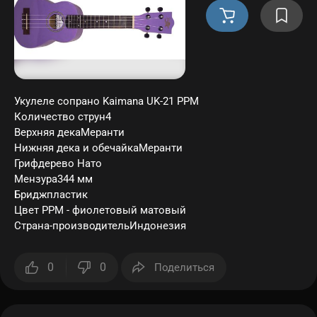
Укулеле сопрано Kaimana UK-21 PPМ
Количество струн4
Верхняя декаМеранти
Нижняя дека и обечайкаМеранти
Грифдерево Нато
Мензура344 мм
Бриджпластик
Цвет PPМ - фиолетовый матовый
Страна-производительИндонезия
0
0
Поделиться