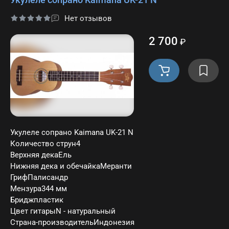
Нет отзывов
2 700
₽
Укулеле сопрано Kaimana UK-21 N
Количество струн4
Верхняя декаЕль
Нижняя дека и обечайкаМеранти
ГрифПалисандр
Мензура344 мм
Бриджпластик
Цвет гитарыN - натуральный
Страна-производительИндонезия