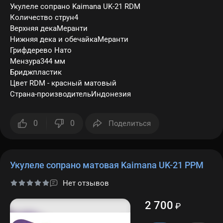
Укулеле сопрано Kaimana UK-21 RDM
Количество струн4
Верхняя декаМеранти
Нижняя дека и обечайкаМеранти
Грифдерево Нато
Мензура344 мм
Бриджпластик
Цвет RDМ - красный матовый
Страна-производительИндонезия
0
0
Поделиться
Укулеле сопрано матовая Kaimana UK-21 PPМ
Нет отзывов
2 700
₽