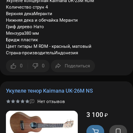
Укулеле концертная Kaimana UK-23M RDM
Количество струн 4
Верхняя декаМеранти
Нижняя дека и обечайка Меранти
Гриф дерево Нато
Мензура380 мм
Бридж пластик
Цвет гитары M RDM - красный, матовый
Страна-производительИндонезия
0
0
Поделиться
Укулеле тенор Kaimana UK-26M NS
Нет отзывов
3 100
₽