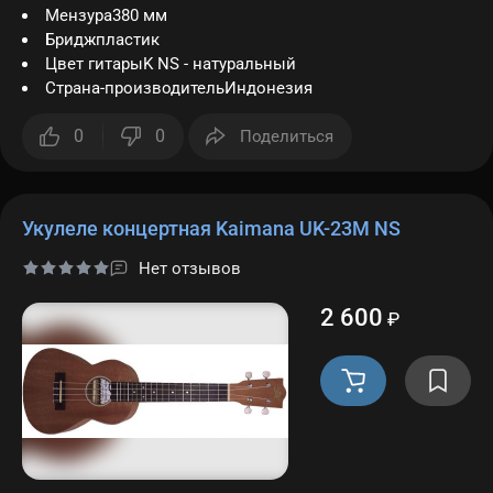
Мензура380 мм
Бриджпластик
Цвет гитарыK NS - натуральный
Страна-производительИндонезия
0
0
Поделиться
Укулеле концертная Kaimana UK-23M NS
Нет отзывов
2 600
₽