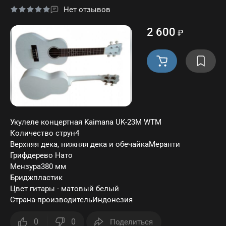
Нет отзывов
Заб
пар
2 600
₽
Регис
Укулеле концертная Kaimana UK-23M WTM
Количество струн4
Верхняя дека, нижняя дека и обечайкаМеранти
Грифдерево Нато
Мензура380 мм
Бриджпластик
Цвет гитары - матовый белый
Страна-производительИндонезия
0
0
Поделиться