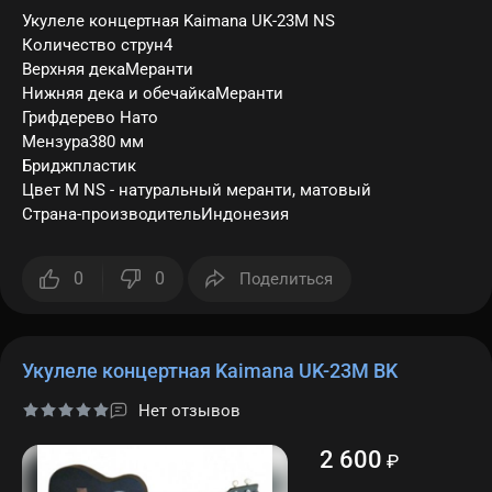
Укулеле концертная Kaimana UK-23M NS
Количество струн4
Верхняя декаМеранти
Нижняя дека и обечайкаМеранти
Грифдерево Нато
Мензура380 мм
Бриджпластик
Цвет M NS - натуральный меранти, матовый
Страна-производительИндонезия
0
0
Поделиться
Укулеле концертная Kaimana UK-23M BK
Нет отзывов
2 600
₽