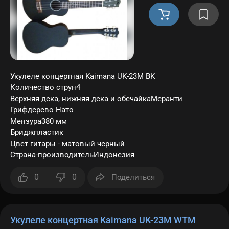
Укулеле концертная Kaimana UK-23M BK
Количество струн4
Верхняя дека, нижняя дека и обечайкаМеранти
Грифдерево Нато
Мензура380 мм
Бриджпластик
Цвет гитары - матовый черный
Страна-производительИндонезия
0
0
Поделиться
Укулеле концертная Kaimana UK-23M WTM