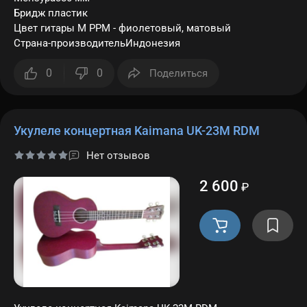
Бридж пластик
Цвет гитары M PPM - фиолетовый, матовый
Страна-производительИндонезия
0
0
Поделиться
Укулеле концертная Kaimana UK-23M RDM
Нет отзывов
2 600
₽