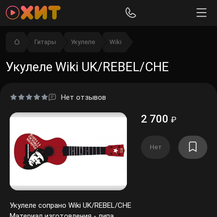
Гитары
Укулеле
Wiki
Укулеле Wiki UK/REBEL/CHE
Нет отзывов
2 700
₽
Нет
Укулеле сопрано Wiki UK/REBEL/CHE
Материал изготовления - липа