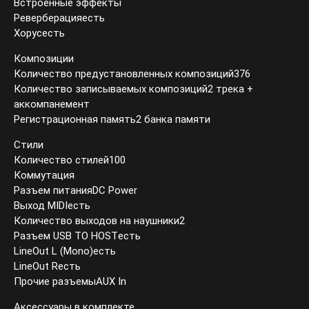
Встроенные эффекты
Реверберацияесть
Хорусесть
Композиции
Количество предустановленных композиций376
Количество записываемых композиций2 трека +
аккомпанемент
Регистрационная память2 банка памяти
Стили
Количество стилей100
Коммутация
Разъем питанияDC Power
Выход MIDIесть
Количество выходов на наушники2
Разъем USB TO HOSTесть
LineOut L (Mono)есть
LineOut Rесть
Прочие разъемыAUX In
Аксессуары в комплекте