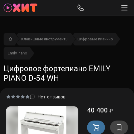
Надежность и качество, которые ценят музыканты по всему
миру.
Клавишные инструменты
Цифровые пианино
Emily Piano
Цифровое фортепиано EMILY
PIANO D-54 WH
Нет отзывов
40 400
₽