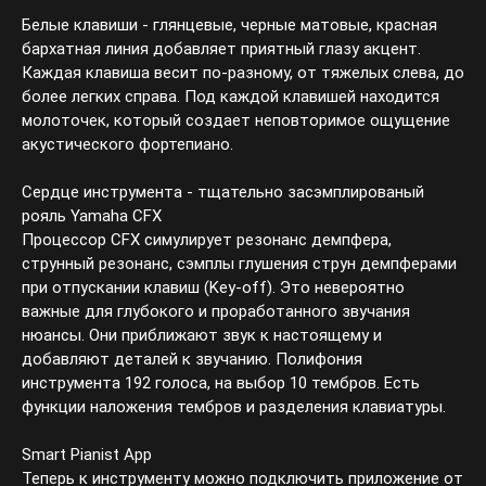
Белые клавиши - глянцевые, черные матовые, красная
бархатная линия добавляет приятный глазу акцент.
Каждая клавиша весит по-разному, от тяжелых слева, до
более легких справа. Под каждой клавишей находится
молоточек, который создает неповторимое ощущение
акустического фортепиано.
Сердце инструмента - тщательно засэмплированый рояль
Yamaha CFX
Процессор CFX симулирует резонанс демпфера,
струнный резонанс, сэмплы глушения струн демпферами
при отпускании клавиш (Key-off). Это невероятно важные
для глубокого и проработанного звучания нюансы. Они
приближают звук к настоящему и добавляют деталей к
звучанию. Полифония инструмента 192 голоса, на выбор
10 тембров. Есть функции наложения тембров и
разделения клавиатуры.
Smart Pianist App
Теперь к инструменту можно подключить приложение от