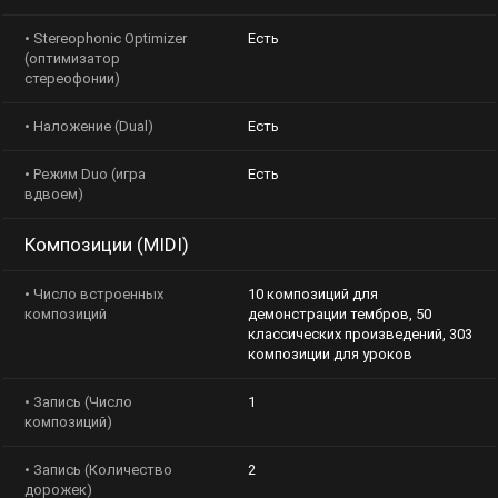
• Stereophonic Optimizer
Есть
(оптимизатор
стереофонии)
• Наложение (Dual)
Есть
• Режим Duo (игра
Есть
вдвоем)
Композиции (MIDI)
• Число встроенных
10 композиций для
композиций
демонстрации тембров, 50
классических произведений, 303
композиции для уроков
• Запись (Число
1
композиций)
• Запись (Количество
2
дорожек)
Заб