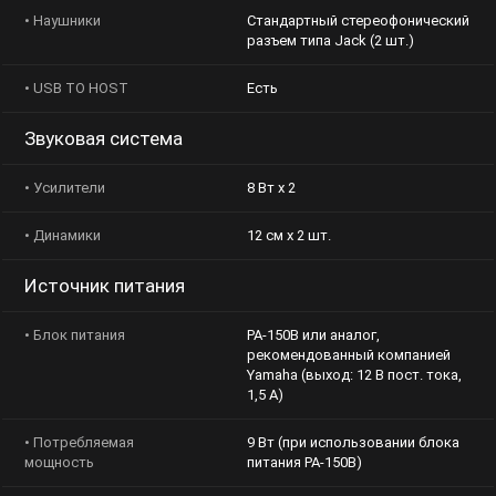
• Наушники
Стандартный стереофонический
разъем типа Jack (2 шт.)
• USB TO HOST
Есть
Звуковая система
• Усилители
8 Вт х 2
• Динамики
12 см х 2 шт.
Источник питания
• Блок питания
PA-150B или аналог,
рекомендованный компанией
Yamaha (выход: 12 В пост. тока,
1,5 A)
• Потребляемая мощность
9 Вт (при использовании блока
питания PA-150B)