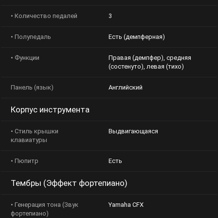
• Количество педалей
3
• Полупедаль
Есть (демпферная)
• Функции
Правая (демпфер), средняя
(состенуто), левая (тихо)
Панель (язык)
Английский
Корпус инструмента
• Стиль крышки
Выдвигающаяся
клавиатуры
• Пюпитр
Есть
Тембры (Эффект фортепиано)
• Генерация тона (Звук
Yamaha CFX
фортепиано)