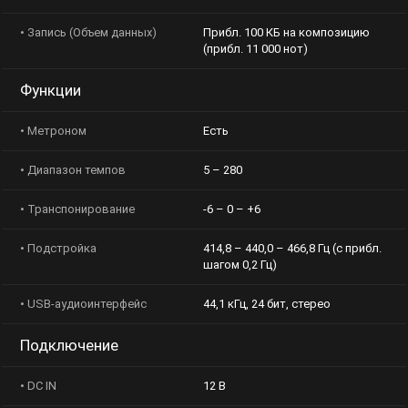
пар
• Запись (Объем данных)
Прибл. 100 КБ на композицию
(прибл. 11 000 нот)
Регис
Функции
• Метроном
Есть
• Диапазон темпов
5 – 280
• Транспонирование
-6 – 0 – +6
• Подстройка
414,8 – 440,0 – 466,8 Гц (с прибл.
шагом 0,2 Гц)
• USB-аудиоинтерфейс
44,1 кГц, 24 бит, стерео
Подключение
• DC IN
12 В