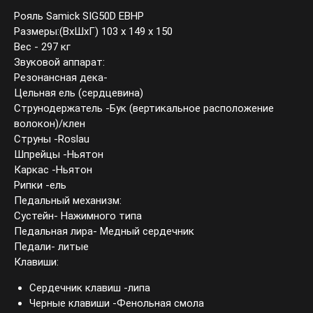
Рояль Samick SIG50D EBHP
Размеры:(ВхШхГ) 103 х 149 х 150
Вес - 297 кг
Звуковой аппарат:
Резонансная дека-
Цельная ель (сердцевина)
Струнодержатель -Бук (вертикальное расположение
волокон)/клен
Струны -Roslau
Шпрейцы -Ньятон
Каркас -Ньятон
Рипки -ель
Педальный механизм:
Сустейн- Нажимного типа
Педальная лира- Медный сердечник
Педали- литые
Клавиши:
Сердечник клавиш -липа
Черные клавиши -Фенольная смола