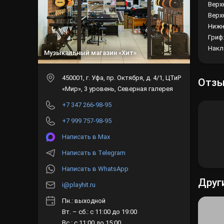
Верх
Верх
Нижн
Гриф
Накл
Музыкальный магазин «Хит»
450001
, г.
Уфа
,
пр. Октября, д. 4/1, ЦТиР
Отз
«Мир», 3 уровень, Северная галерея
+7 347 266-98-95
+7 999 757-98-95
Написать в Max
Написать в Telegram
Написать в WhatsApp
Друг
i@playhit.ru
Пн.: выходной
Вт. – сб.: с 11:00 до 19:00
Вс.: с 11:00 до 15:00