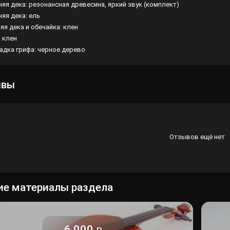
няя дека: резонансная древесина, яркий звук (комплект)
няя дека: ель
Лампы
яя дека и обечайка: клен
Светофильтры
: клен
адка грифа: черное дерево
Стробоскопы
Зенитные прожекторы
ывы
Отзывов ещё нет
ие материалы раздела
6 000