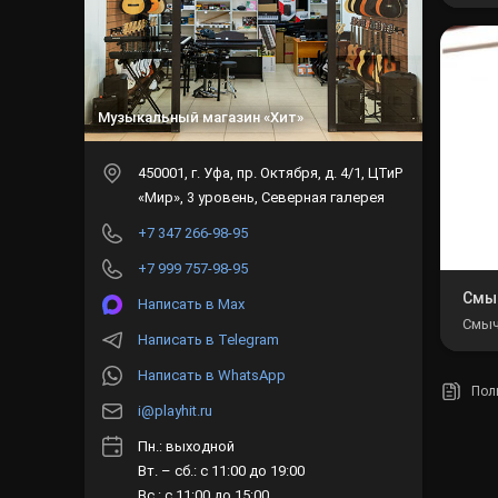
Музыкальный магазин «Хит»
450001
, г.
Уфа
,
пр. Октября, д. 4/1, ЦТиР
«Мир», 3 уровень, Северная галерея
+7 347 266-98-95
+7 999 757-98-95
Смы
Написать в Max
Смыч
Написать в Telegram
Написать в WhatsApp
Пол
i@playhit.ru
Пн.: выходной
Вт. – сб.: с 11:00 до 19:00
Вс.: с 11:00 до 15:00