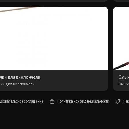
Лампы
Светофильтры
Стробоскопы
Зенитные прожекторы
чки для виолончели
Смыч
ки для виолончели
Смычк
ьзовательское соглашение
Политика конфиденциальности
Рек