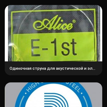
Одиночная струна для акустической и электрогитары Alice E-1st (A306-XL)