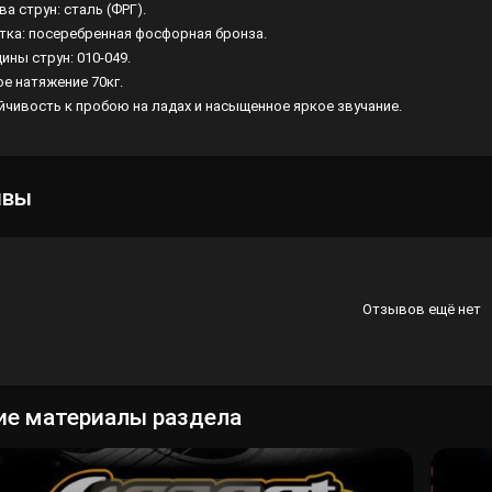
а струн: сталь (ФРГ).
тка: посеребренная фосфорная бронза.
Лампы
ины струн: 010-049.
Светофильтры
ое натяжение 70кг.
йчивость к пробою на ладах и насыщенное яркое звучание.
Стробоскопы
Зенитные прожекторы
ывы
Отзывов ещё нет
ие материалы раздела