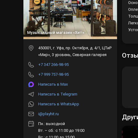
Основ
Опле
Толщ
Легк
Усто
Музыкальный магазин «Хит»
450001
, г.
Уфа
,
пр. Октября, д. 4/1, ЦТиР
Отз
«Мир», 3 уровень, Северная галерея
+7 347 266-98-95
+7 999 757-98-95
Написать в Max
Написать в Telegram
Написать в WhatsApp
i@playhit.ru
Друг
Пн.: выходной
Вт. – сб.: с 11:00 до 19:00
Вс.: с 11:00 до 15:00