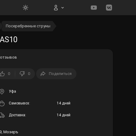
Посеребренные струны
Вход на сайт
 AS10
 отзывов
0
0
Поделиться
Войти
Забыли пароль?
Уфа
Cамовывоз:
14 дней
Регистрация
Доставка:
14 дней
9, Мозеръ