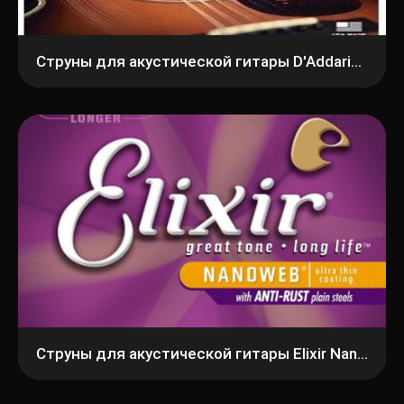
Струны для акустической гитары D'Addario EFT15 Extra Light 10-47
Струны для акустической гитары Elixir Nanoweb 16052 Light, фосфорная бронза