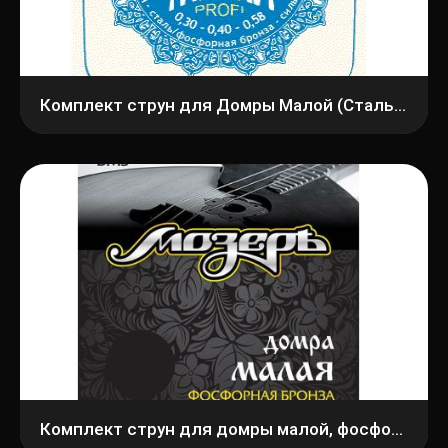
Комплект струн для Домры Малой (Сталь+ФБ) Господин Музыкант DM30F Profi
Комплект струн для домры малой, фосфорная бронза, Мозеръ DM3