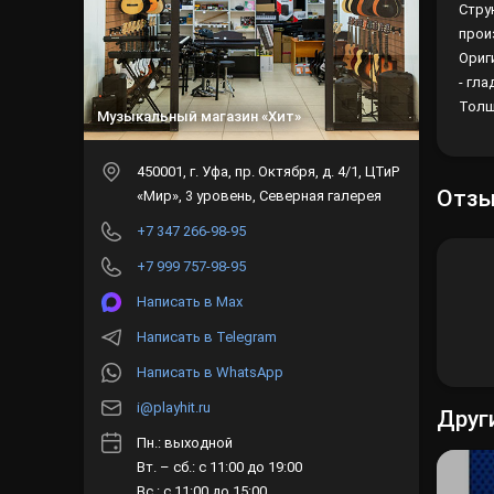
Стру
прои
Ориг
- гл
Толщи
Музыкальный магазин «Хит»
450001
, г.
Уфа
,
пр. Октября, д. 4/1, ЦТиР
Отз
«Мир», 3 уровень, Северная галерея
+7 347 266-98-95
+7 999 757-98-95
Написать в Max
Написать в Telegram
Написать в WhatsApp
i@playhit.ru
Друг
Пн.: выходной
Вт. – сб.: с 11:00 до 19:00
Вс.: с 11:00 до 15:00