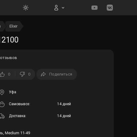
ы
Elixir
Вход на сайт
12100
 отзывов
0
0
Поделиться
Войти
Забыли пароль?
Уфа
Cамовывоз:
14 дней
Регистрация
Доставка:
14 дней
ль, Medium 11-49