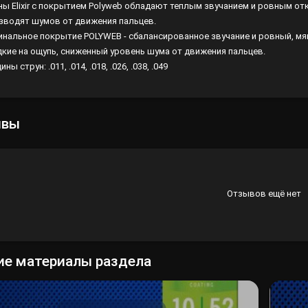
ны Elixir с покрытием Polyweb обладают теплым звучанием и ровным отк
зводят шумов от движения пальцев.
Лампы
инальное покрытие POLYWEB - сбалансированное звучание и ровный, мяг
Светофильтры
адкие на ощупь, сниженный уровень шума от движения пальцев.
ны струн: .011, .014, .018, .026, .038, .049
Стробоскопы
Зенитные прожекторы
ывы
Отзывов ещё нет
ие материалы раздела