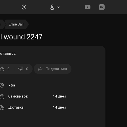
ы
Ernie Ball
Вход на сайт
el wound 2247
 отзывов
0
0
Поделиться
Войти
Забыли пароль?
Уфа
Cамовывоз:
14 дней
Регистрация
Доставка:
14 дней