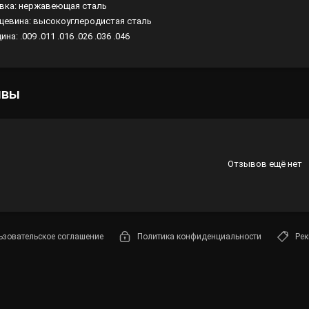
вка: нержавеющая сталь
цевина: высокоуглеродистая сталь
Лампы
на: .009 .011 .016 .026 .036 .046
Светофильтры
Стробоскопы
ывы
Зенитные прожекторы
Отзывов ещё нет
ьзовательское соглашение
Политика конфиденциальности
Рек