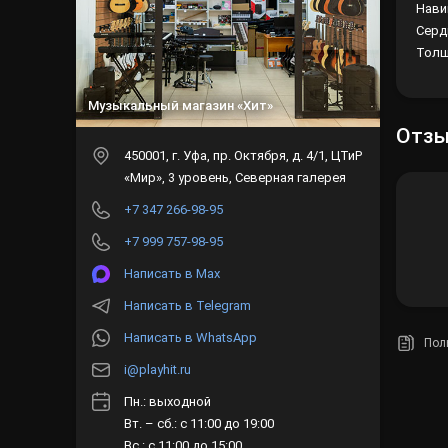
Нави
Серд
Толщи
Музыкальный магазин «Хит»
Отз
450001
, г.
Уфа
,
пр. Октября, д. 4/1, ЦТиР
«Мир», 3 уровень, Северная галерея
+7 347 266-98-95
+7 999 757-98-95
Написать в Max
Написать в Telegram
Написать в WhatsApp
Пол
i@playhit.ru
Пн.: выходной
Вт. – сб.: с 11:00 до 19:00
Вс.: с 11:00 до 15:00