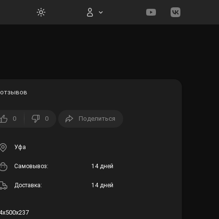
Вход на сайт
 отзывов
0
0
Поделиться
Войти
Забыли пароль?
Уфа
Cамовывоз:
14 дней
Регистрация
Доставка:
14 дней
4х500х237