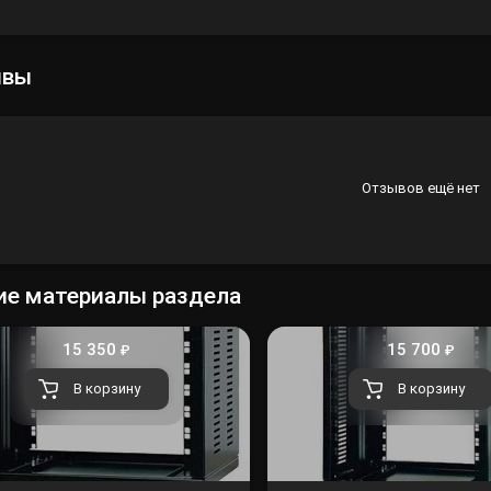
Лампы
ывы
Светофильтры
Стробоскопы
Зенитные прожекторы
Отзывов ещё нет
ие материалы раздела
15 350
15 700
₽
₽
В корзину
В корзину