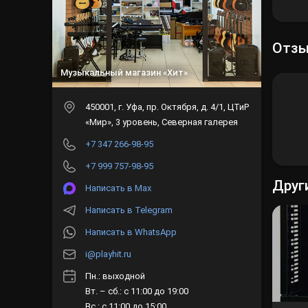
Отз
Музыкальный магазин «Хит»
450001
, г.
Уфа
,
пр. Октября, д. 4/1, ЦТиР
«Мир», 3 уровень, Северная галерея
+7 347 266-98-95
+7 999 757-98-95
Друг
Написать в Max
Написать в Telegram
Написать в WhatsApp
i@playhit.ru
Пн.: выходной
Вт. – сб.: с 11:00 до 19:00
Вс.: с 11:00 до 15:00