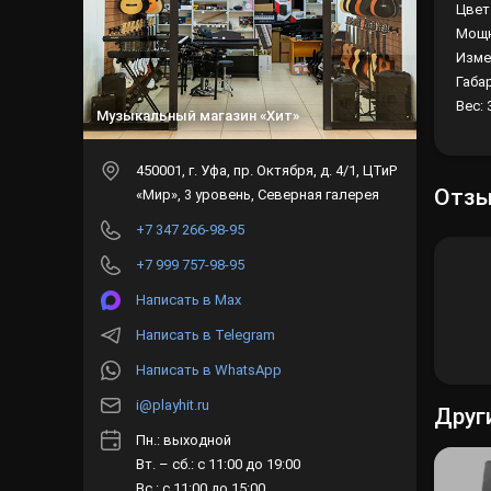
Цвет
Мощн
Изме
Габар
Вес: 3
Музыкальный магазин «Хит»
450001
, г.
Уфа
,
пр. Октября, д. 4/1, ЦТиР
Отз
«Мир», 3 уровень, Северная галерея
+7 347 266-98-95
+7 999 757-98-95
Написать в Max
Написать в Telegram
Написать в WhatsApp
i@playhit.ru
Друг
Пн.: выходной
Вт. – сб.: с 11:00 до 19:00
Вс.: с 11:00 до 15:00