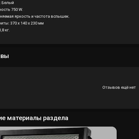
: Белый
ость 750 W.
Лампы
няемая яркость и частота вспышек.
Светофильтры
иты: 370 х 140 х 230 мм
,8 кг.
Стробоскопы
Зенитные прожекторы
ывы
Отзывов ещё нет
ие материалы раздела