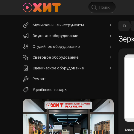
Начните
Музыкальные инструменты
вводить
текст.
Звуковое оборудование
Зерк
Студийное оборудование
Световое оборудование
Сценическое оборудование
Ремонт
Уценённые товары
Ameri