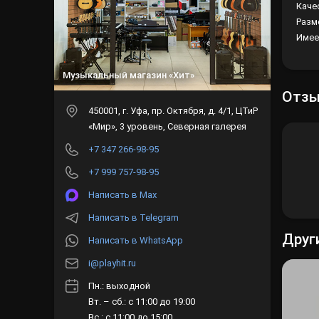
Каче
Разм
Имее
Музыкальный магазин «Хит»
Отз
450001
, г.
Уфа
,
пр. Октября, д. 4/1, ЦТиР
«Мир», 3 уровень, Северная галерея
+7 347 266-98-95
+7 999 757-98-95
Написать в Max
Написать в Telegram
Друг
Написать в WhatsApp
i@playhit.ru
Пн.: выходной
Вт. – сб.: с 11:00 до 19:00
Вс.: с 11:00 до 15:00