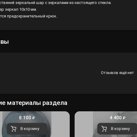
ственнй зеркальнй шар с зеркалами из настоящего стекла.
ер зеркал 10х10 мм.
Лампы
тся предохранительный крюк.
Светофильтры
Стробоскопы
ывы
Зенитные прожекторы
Отзывов ещё нет
ие материалы раздела
8 100
4 400
₽
₽
В корзину
В корзину