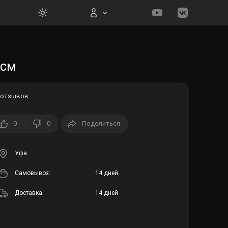
Вход на сайт
 см
 отзывов
0
0
Поделиться
Войти
Забыли пароль?
Уфа
Cамовывоз:
14 дней
Регистрация
Доставка:
14 дней