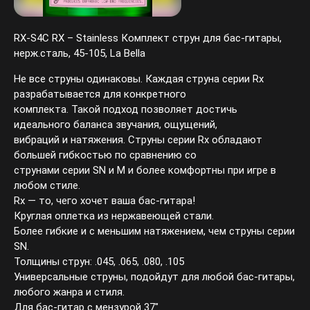
RX-S4C RX – Stainless Комплект струн для бас-гитары,
нерж.сталь, 45-105, La Bella
Не все струны одинаковы. Каждая струна серии Rx
разрабатывается для конкретного
комплекта. Такой подход позволяет достичь
идеального баланса звучания, ощущений,
вибраций и натяжения. Струны серии Rx обладают
большей гибкостью по сравнению со
струнами серии SN и M и более комфортны при игре в
любом стиле.
Rx — то, чего хочет ваша бас-гитара!
Круглая оплетка из нержавеющей стали.
Более гибкие и с меньшим натяжением, чем струны серии
SN.
Толщины струн: .045, .065, .080, .105
Универсальные струны, подойдут для любой бас-гитары,
любого жанра и стиля.
Для бас-гитар с мензурой 37".