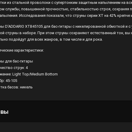
тки из стальной проволоки с супертонким защитным напылением на вс
ом службы, повышенной прочностью, стабильностью строя, сохраняя пр
Лампы
напыления. Исследования показали, что струны серии XT на 42% крепче 
Светофильтры
ны D'ADDARIO XTB45105 для бас-гитары с никелированной обмоткой и
Стробоскопы
ой струны в наборе. При этом струны сохраняют естественный тон, вы к
льно подойдут для всех жанров, в том числе и для рока.
Зенитные прожекторы
ические характеристики:
ны для бас-гитары
чество струн: 4
жение: Light Top/Medium Bottom
бр: 45-105
тка басов: никель
ывы