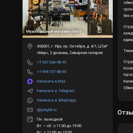
обмо
срок
без 
Стру
Музыкальный магазин «Хит»
кажд
идеа
450001
, г.
Уфа
,
пр. Октября, д. 4/1, ЦТиР
Техн
«Мир», 3 уровень, Северная галерея
Стру
+7 347 266-98-95
Коли
+7 999 757-98-95
Натя
Написать в Max
Кали
Обмо
Написать в Telegram
Написать в WhatsApp
i@playhit.ru
Отз
Пн.: выходной
Вт. – сб.: с 11:00 до 19:00
Вс.: с 11:00 до 15:00