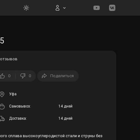
Вход на сайт
05
 отзывов
0
0
Поделиться
Войти
Забыли пароль?
Уфа
Cамовывоз:
14 дней
Регистрация
Доставка:
14 дней
нного сплава высокоуглеродистой стали и струны без